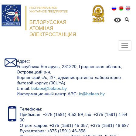
РЕСПУБЛИКАНСКОЕ
УНИТАРНОЕ ПРЕДПРИЯТИЕ
БЕЛОРУССКАЯ
АТОМНАЯ
ЭЛЕКТРОСТАНЦИЯ
Откр
нави
Адрес:
Республика Беларусь, 231220, Гродненская область,
Островецкий р-н,
Ворнянский с/с, 2/7, административно-лабораторно-
бытовой корпус (00UYA)
Е-mail:
belaes@belaes.by
Информационный центр АЭС:
ic@belaes.by
Телефоны:
Приёмная: +375 (1591) 4-53-59, fax: +375 (1591) 4-54-
00
Отдел кадров: +375 (1591) 45-357; +375 (1591) 46-697
Бухгалтерия: +375 (1591) 46-358