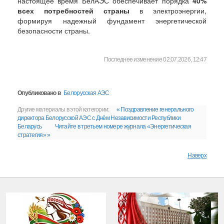
настоящее время БелАЭС обеспечивает порядка
40%
всех потребностей страны
в электроэнергии,
формируя надежный фундамент энергетической
безопасности страны.
Последнее изменение 02.07.2026, 12:47
Опубликовано в
Белорусская АЭС
Другие материалы в этой категории:
« Поздравление генерального
директора Белорусской АЭС с Днём Независимости Республики
Беларусь
Читайте в третьем номере журнала «Энергетическая
стратегия» »
Наверх