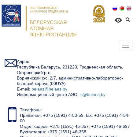
РЕСПУБЛИКАНСКОЕ
УНИТАРНОЕ ПРЕДПРИЯТИЕ
БЕЛОРУССКАЯ
АТОМНАЯ
ЭЛЕКТРОСТАНЦИЯ
Откр
нави
Адрес:
Республика Беларусь, 231220, Гродненская область,
Островецкий р-н,
Ворнянский с/с, 2/7, административно-лабораторно-
бытовой корпус (00UYA)
Е-mail:
belaes@belaes.by
Информационный центр АЭС:
ic@belaes.by
Телефоны:
Приёмная: +375 (1591) 4-53-59, fax: +375 (1591) 4-54-
00
Отдел кадров: +375 (1591) 45-357; +375 (1591) 46-697
Бухгалтерия: +375 (1591) 46-358