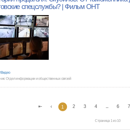
товские спецслужбы? | Фильм ОНТ
Видео
ник:
Отдел информации и общественных связей
2
3
4
...
6
1
Страница 1 из 10