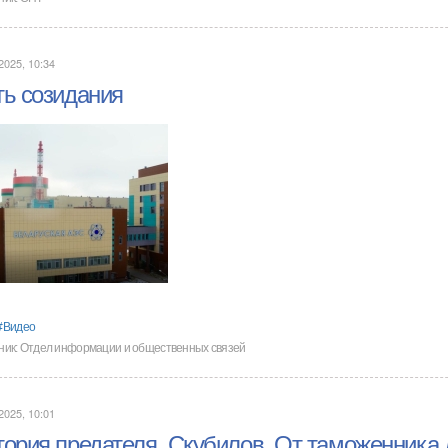
2025, 10:34
ть созидания
Видео
ник:
Отдел информации и общественных связей
2025, 10:01
тория предателя. Скубилов. От таможенника 