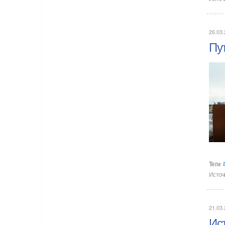
26.03.
Пу
Теги
Источ
21.03.
Ис