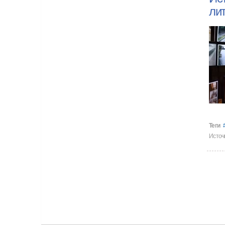
ли
Теги
Источ