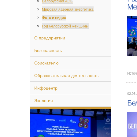
Белорусская АЭС
Ме
Мировая ядерная энергетика
Фото и видео
Год белорусской женщины
О предприятии
Безопасность
Соискателю
Источ
Образовательная деятельность
Инфоцентр
02.06.
Экология
Бе