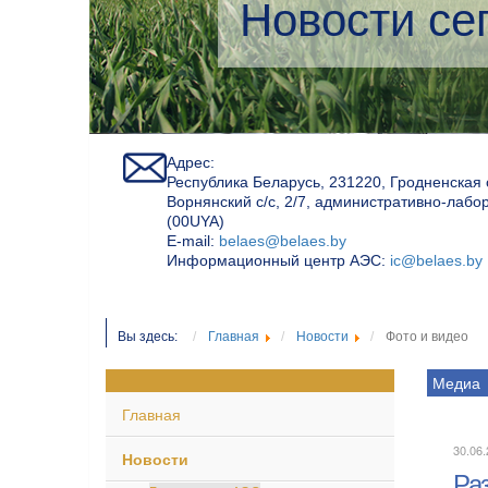
Экологичес
Адрес:
Республика Беларусь, 231220, Гродненская 
Ворнянский с/с, 2/7, административно-лабо
(00UYA)
Е-mail:
belaes@belaes.by
Информационный центр АЭС:
ic@belaes.by
Вы здесь:
Главная
Новости
Фото и видео
Медиа
Главная
30.06.
Новости
Ра