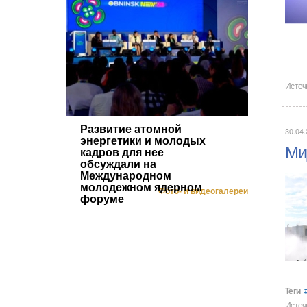
Источ
Развитие атомной
30.04.
энергетики и молодых
Мир
кадров для нее
обсуждали на
Международном
молодежном ядерном
Фото- и видеогалереи
форуме
Теги
Источ