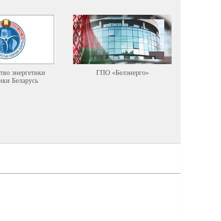
тво энергетики
ГПО «Белэнерго»
Минист
ики Беларусь
ресурсов
среды Р