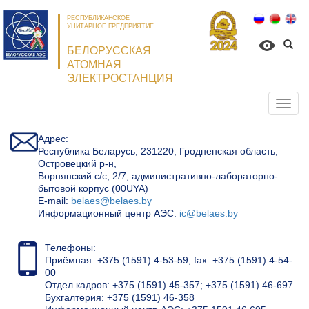
РЕСПУБЛИКАНСКОЕ
УНИТАРНОЕ ПРЕДПРИЯТИЕ
БЕЛОРУССКАЯ
АТОМНАЯ
ЭЛЕКТРОСТАНЦИЯ
Откр
нави
Адрес:
Республика Беларусь, 231220, Гродненская область,
Островецкий р-н,
Ворнянский с/с, 2/7, административно-лабораторно-
бытовой корпус (00UYA)
Е-mail:
belaes@belaes.by
Информационный центр АЭС:
ic@belaes.by
Телефоны:
Приёмная: +375 (1591) 4-53-59, fax: +375 (1591) 4-54-
00
Отдел кадров: +375 (1591) 45-357; +375 (1591) 46-697
Бухгалтерия: +375 (1591) 46-358