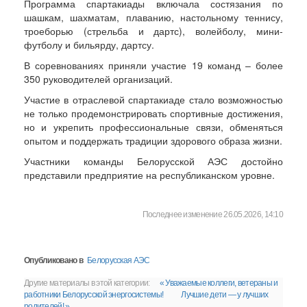
Программа спартакиады включала состязания по
шашкам, шахматам, плаванию, настольному теннису,
троеборью (стрельба и дартс), волейболу, мини-
футболу и бильярду, дартсу.
В соревнованиях приняли участие 19 команд – более
350 руководителей организаций.
Участие в отраслевой спартакиаде стало возможностью
не только продемонстрировать спортивные достижения,
но и укрепить профессиональные связи, обменяться
опытом и поддержать традиции здорового образа жизни.
Участники команды Белорусской АЭС достойно
представили предприятие на республиканском уровне.
Последнее изменение 26.05.2026, 14:10
Опубликовано в
Белорусская АЭС
Другие материалы в этой категории:
« Уважаемые коллеги, ветераны и
работники Белорусской энергосистемы!
Лучшие дети — у лучших
родителей! »