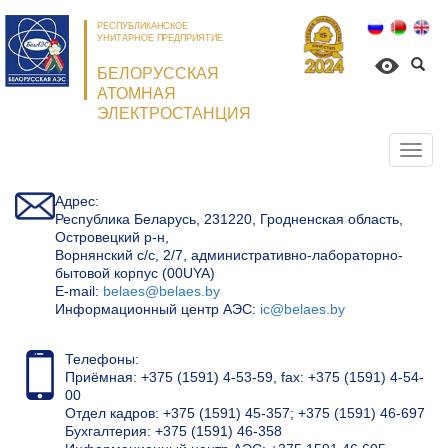
РЕСПУБЛИКАНСКОЕ
УНИТАРНОЕ ПРЕДПРИЯТИЕ
БЕЛОРУССКАЯ
АТОМНАЯ
ЭЛЕКТРОСТАНЦИЯ
Откр
нави
Адрес:
Республика Беларусь, 231220, Гродненская область,
Островецкий р-н,
Ворнянский с/с, 2/7, административно-лабораторно-
бытовой корпус (00UYA)
Е-mail:
belaes@belaes.by
Информационный центр АЭС:
ic@belaes.by
Телефоны:
Приёмная: +375 (1591) 4-53-59, fax: +375 (1591) 4-54-
00
Отдел кадров: +375 (1591) 45-357; +375 (1591) 46-697
Бухгалтерия: +375 (1591) 46-358