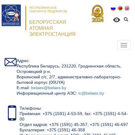
РЕСПУБЛИКАНСКОЕ
УНИТАРНОЕ ПРЕДПРИЯТИЕ
БЕЛОРУССКАЯ
АТОМНАЯ
ЭЛЕКТРОСТАНЦИЯ
Откр
нави
Адрес:
Республика Беларусь, 231220, Гродненская область,
Островецкий р-н,
Ворнянский с/с, 2/7, административно-лабораторно-
бытовой корпус (00UYA)
Е-mail:
belaes@belaes.by
Информационный центр АЭС:
ic@belaes.by
Телефоны:
Приёмная: +375 (1591) 4-53-59, fax: +375 (1591) 4-54-
00
Отдел кадров: +375 (1591) 45-357; +375 (1591) 46-697
Бухгалтерия: +375 (1591) 46-358