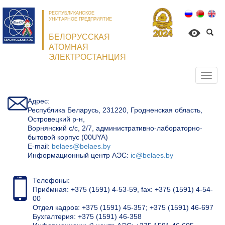
РЕСПУБЛИКАНСКОЕ
УНИТАРНОЕ ПРЕДПРИЯТИЕ
БЕЛОРУССКАЯ
АТОМНАЯ
ЭЛЕКТРОСТАНЦИЯ
Откр
нави
Адрес:
Республика Беларусь, 231220, Гродненская область,
Островецкий р-н,
Ворнянский с/с, 2/7, административно-лабораторно-
бытовой корпус (00UYA)
Е-mail:
belaes@belaes.by
Информационный центр АЭС:
ic@belaes.by
Телефоны:
Приёмная: +375 (1591) 4-53-59, fax: +375 (1591) 4-54-
00
Отдел кадров: +375 (1591) 45-357; +375 (1591) 46-697
Бухгалтерия: +375 (1591) 46-358