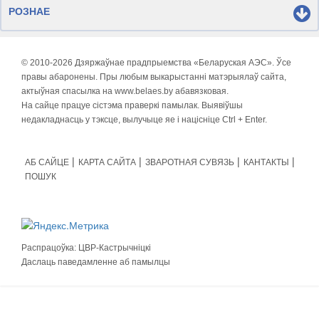
РОЗНАЕ
© 2010-
2026 Дзяржаўнае прадпрыемства «Беларуская АЭС». Ўсе
правы абаронены. Пры любым выкарыстанні матэрыялаў сайта,
актыўная спасылка на www.belaes.by абавязковая.
На сайце працуе сістэма праверкі памылак. Выявіўшы
недакладнасць у тэксце, вылучыце яе і націсніце Ctrl + Enter.
АБ САЙЦЕ
КАРТА САЙТА
ЗВАРОТНАЯ СУВЯЗЬ
КАНТАКТЫ
ПОШУК
Распрацоўка:
ЦВР-Кастрычніцкі
Даслаць паведамленне аб памылцы