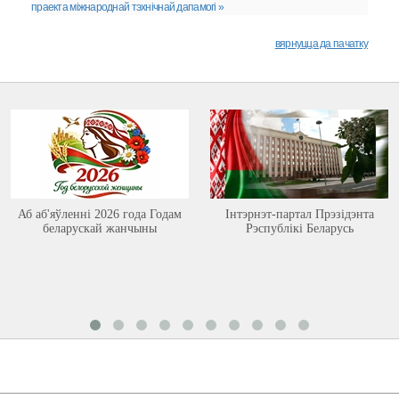
праекта міжнароднай тэхнічнай дапамогі »
вярнуцца да пачатку
Аб аб'яўленні 2026 года Годам
Інтэрнэт-партал Прэзідэнта
беларускай жанчыны
Рэспублікі Беларусь