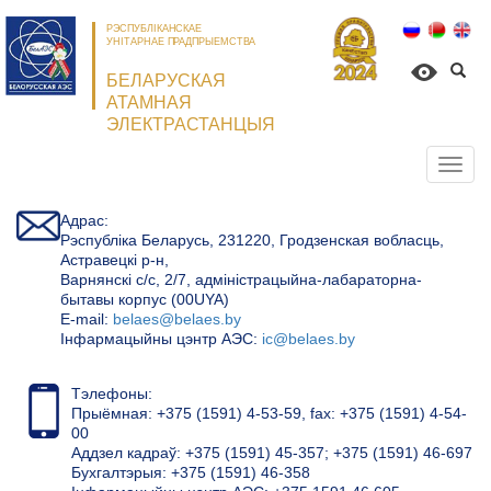
РЭСПУБЛІКАНСКАЕ
УНІТАРНАЕ ПРАДПРЫЕМСТВА
БЕЛАРУСКАЯ
АТАМНАЯ
ЭЛЕКТРАСТАНЦЫЯ
Откр
нави
Адрас:
Рэспубліка Беларусь, 231220, Гродзенская вобласць,
Астравецкі р-н,
Варнянскі с/с, 2/7, адміністрацыйна-лабараторна-
бытавы корпус (00UYA)
Е-mail:
belaes@belaes.by
Інфармацыйны цэнтр АЭС:
ic@belaes.by
Тэлефоны:
Прыёмная: +375 (1591) 4-53-59, fax: +375 (1591) 4-54-
00
Аддзел кадраў: +375 (1591) 45-357; +375 (1591) 46-697
Бухгалтэрыя: +375 (1591) 46-358