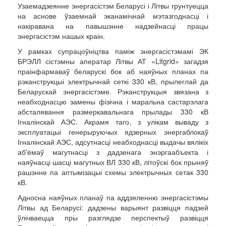
Узаемадзеянне энергасістэм Беларусі і Літвы грунтуецца
на аснове ўзаемнай эканамічнай мэтазгоднасці і
накіравана на павышэнне надзейнасці працы
энергасістэм нашых краін.
У рамках супрацоўніцтва паміж энергасістэмамі ЭК
БРЭЛЛ сістэмны аператар Літвы АТ «Litgrid» загадзя
праінфармаваў беларускі бок аб наяўных планах па
рэканструкцыі электрычнай сеткі 330 кВ, прылеглай да
Беларускай энергасістэме. Рэканструкцыя звязана з
неабходнасцю замены фізічна і маральна састарэлага
абсталявання размеркавальнага прылады 330 кВ
Ігналінскай АЭС. Акрамя таго, з улікам вываду з
эксплуатацыі генерыруючых ядзерных энергаблокаў
Ігналінскай АЭС, адсутнасці неабходнасці выдачы вялікіх
аб'ёмаў магутнасці з дадзенага энэргаабъекта і
наяўнасці шасці магутных ВЛ 330 кВ, літоўскі бок прыняў
рашэнне па аптымізацыі схемы электрычных сетак 330
кВ.
Адносна наяўных планаў па аддзяленню энергасістэмы
Літвы ад Беларусі: дадзены варыянт развіцця падзей
ўлічваецца пры разглядзе перспектыў развіцця