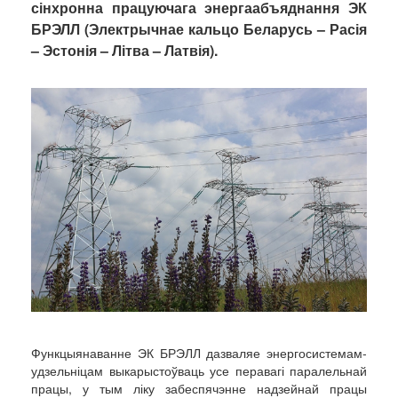
сінхронна працуючага энергаабъяднання ЭК
БРЭЛЛ (Электрычнае кальцо Беларусь – Расія
– Эстонія – Літва – Латвія).
Функцыянаванне ЭК БРЭЛЛ дазваляе энергосистемам-
удзельніцам выкарыстоўваць усе перавагі паралельнай
працы, у тым ліку забеспячэнне надзейнай працы