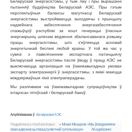
Беларускай энергасістэмы, у тым ліку і пры вырашэнні
пытанняў будаўніцтва Беларускай АЭС. Пры гэтым
перспектыўныя балансы магутнасці Беларускай
энергасістэмы выстройваюцца зыходзячы з прынцыпу
надзейнага забеспячэння энергазабеспячэння
спажыўцоў рэспублікі за кошт генерацыі ўласных
энергакрыніц шляхам вядзення збалансаванага рэжыму
працы энергасістэмы, што з'яўляецца асновай
энергетычнай бяспекі любой краіны. У той жа час у
сувязі з павелічэннем экспартнага патэнцыялу
Беларускай энергасістэмы пасля ўводу ў працу АЭС не
выключаецца арганізацыя на ўзаемавыгадных умовах
экспарту электраэнергіі ў энергасістэмы, з якімі маюцца
міждзяржаўныя лініі электраперадачы.
Мы разлічваем на ўзаемавыгаднае супрацоўніцтва ў
інтарэсах літоўскай і беларускай бакоў.
Апублікавана ў
Беларуская АЭС
Падрабязна у гэтай катэгорыі:
« Міхаіл Міхадзюк: «Мы ўсведамляем
сваю адказнасць перад сусветнай супольнасцю»
Аб адабрэнні