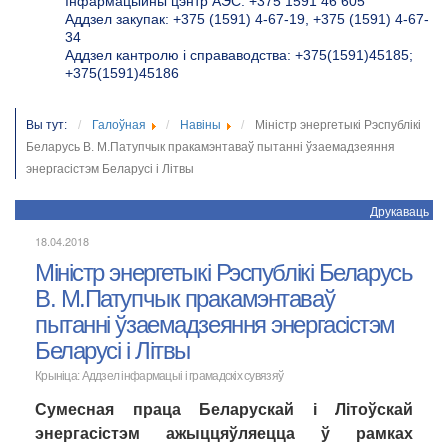
Інфармацыйны цэнтр АЭС: +375 1591 46 605
Аддзел закупак: +375 (1591) 4-67-19, +375 (1591) 4-67-
34
Аддзел кантролю і справаводства: +375(1591)45185;
+375(1591)45186
Вы тут:
Галоўная
Навіны
Міністр энергетыкі Рэспублікі
Беларусь В. М.Патупчык пракамэнтаваў пытанні ўзаемадзеяння
энергасістэм Беларусі і Літвы
Друкаваць
18.04.2018
Міністр энергетыкі Рэспублікі Беларусь
В. М.Патупчык пракамэнтаваў
пытанні ўзаемадзеяння энергасістэм
Беларусі і Літвы
Крыніца: Аддзел інфармацыі і грамадскіх сувязяў
Сумесная праца Беларускай і Літоўскай
энергасістэм ажыццяўляецца ў рамках