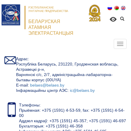
РЭСПУБЛІКАНСКАЕ
УНІТАРНАЕ ПРАДПРЫЕМСТВА
БЕЛАРУСКАЯ
АТАМНАЯ
ЭЛЕКТРАСТАНЦЫЯ
Откр
нави
Адрас:
Рэспубліка Беларусь, 231220, Гродзенская вобласць,
Астравецкі р-н,
Варнянскі с/с, 2/7, адміністрацыйна-лабараторна-
бытавы корпус (00UYA)
Е-mail:
belaes@belaes.by
Інфармацыйны цэнтр АЭС:
ic@belaes.by
Тэлефоны:
Прыёмная: +375 (1591) 4-53-59, fax: +375 (1591) 4-54-
00
Аддзел кадраў: +375 (1591) 45-357; +375 (1591) 46-697
Бухгалтэрыя: +375 (1591) 46-358