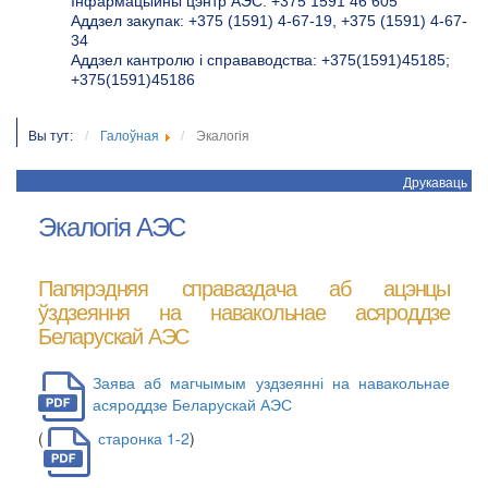
Інфармацыйны цэнтр АЭС: +375 1591 46 605
Аддзел закупак: +375 (1591) 4-67-19, +375 (1591) 4-67-
34
Аддзел кантролю і справаводства: +375(1591)45185;
+375(1591)45186
Вы тут:
Галоўная
Экалогія
Друкаваць
Экалогія АЭС
Папярэдняя справаздача аб ацэнцы
ўздзеяння на навакольнае асяроддзе
Беларускай АЭС
Заява аб магчымым уздзеянні на навакольнае
асяроддзе Беларускай АЭС
(
старонка 1-2
)