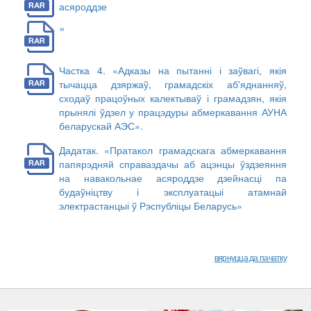
асяроддзе
»
Частка 4. «Адказы на пытанні і заўвагі, якія
тычацца дзяржаў, грамадскіх аб'яднанняў,
сходаў працоўных калектываў і грамадзян, якія
прынялі ўдзел у працэдуры абмеркавання АУНА
беларускай АЭС».
Дадатак. «Пратакол грамадскага абмеркавання
папярэдняй справаздачы аб ацэнцы ўздзеяння
на навакольнае асяроддзе дзейнасці па
будаўніцтву і эксплуатацыі атамнай
электрастанцыі ў Рэспубліцы Беларусь»
вярнуцца да пачатку