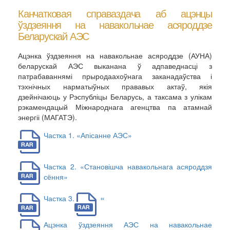
Канчатковая справаздача аб ацэнцы
ўздзеяння на навакольнае асяроддзе
Беларускай АЭС
Ацэнка ўздзеяння на навакольнае асяроддзе (АУНА)
беларускай АЭС выканана ў адпаведнасці з
патрабаваннямі прыродаахоўнага заканадаўства і
тэхнічных нарматыўных прававых актаў, якія
дзейнічаюць у Рэспубліцы Беларусь, а таксама з улікам
рэкамендацый Міжнароднага агенцтва па атамнай
энергіі (МАГАТЭ).
Частка 1. «Апісанне АЭС»
Частка 2. «Становішча навакольнага асяроддзя
сёння»
«
Частка 3.
Ацэнка ўздзеяння АЭС на навакольнае