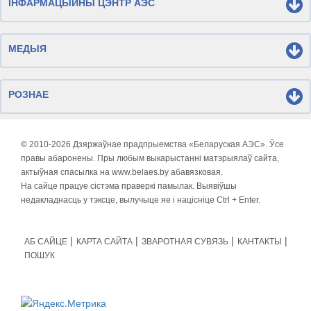
ІНФАРМАЦЫЙНЫ ЦЭНТР АЭС
МЕДЫЯ
РОЗНАЕ
© 2010-
2026 Дзяржаўнае прадпрыемства «Беларуская АЭС». Ўсе
правы абаронены. Пры любым выкарыстанні матэрыялаў сайта,
актыўная спасылка на www.belaes.by абавязковая.
На сайце працуе сістэма праверкі памылак. Выявіўшы
недакладнасць у тэксце, вылучыце яе і націсніце Ctrl + Enter.
АБ САЙЦЕ
КАРТА САЙТА
ЗВАРОТНАЯ СУВЯЗЬ
КАНТАКТЫ
ПОШУК