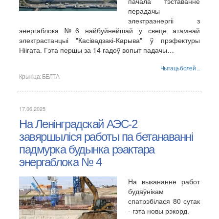
пачала тэставанне
перадачы
электраэнергіі з
энергаблока №6 найбуйнейшай у свеце атамнай
электрастанцыі "Касівадзакі-Карыва" ў прэфектуры
Ніігата. Гэта першы за 14 гадоў вопыт падачы…
Чытаць болей ...
Крыніца:
БЕЛТА
17.06.2025
На Ленінградскай АЭС-2
завяршыліся работы па бетанаванні
падмурка будынка рэактара
энергаблока № 4
На выкананне работ
будаўнікам
спатрэбілася 80 сутак
- гэта новы рэкорд.