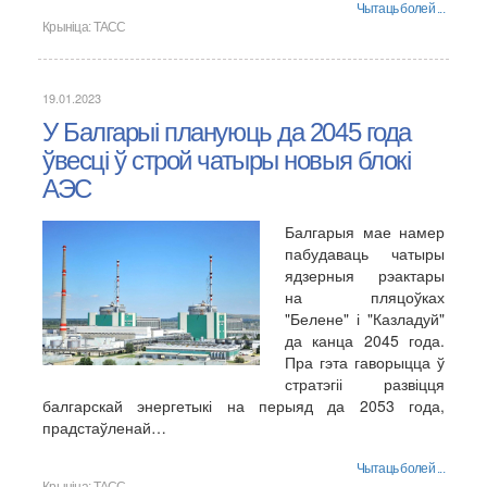
Чытаць болей ...
Крыніца:
ТАСС
19.01.2023
У Балгарыі плануюць да 2045 года
ўвесці ў строй чатыры новыя блокі
АЭС
Балгарыя мае намер
пабудаваць чатыры
ядзерныя рэактары
на пляцоўках
"Белене" і "Казладуй"
да канца 2045 года.
Пра гэта гаворыцца ў
стратэгіі развіцця
балгарскай энергетыкі на перыяд да 2053 года,
прадстаўленай…
Чытаць болей ...