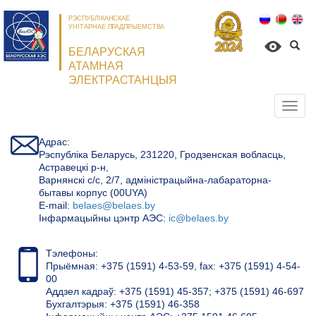
РЭСПУБЛІКАНСКАЕ
УНІТАРНАЕ ПРАДПРЫЕМСТВА
БЕЛАРУСКАЯ
АТАМНАЯ
ЭЛЕКТРАСТАНЦЫЯ
Откр
нави
Адрас:
Рэспубліка Беларусь, 231220, Гродзенская вобласць,
Астравецкі р-н,
Варнянскі с/с, 2/7, адміністрацыйна-лабараторна-
бытавы корпус (00UYA)
Е-mail:
belaes@belaes.by
Інфармацыйны цэнтр АЭС:
ic@belaes.by
Тэлефоны:
Прыёмная: +375 (1591) 4-53-59, fax: +375 (1591) 4-54-
00
Аддзел кадраў: +375 (1591) 45-357; +375 (1591) 46-697
Бухгалтэрыя: +375 (1591) 46-358