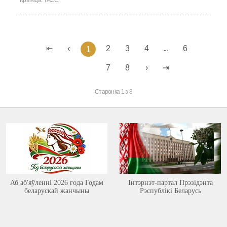
Крыніца:
ТАСС
2
3
4
...
6
1
7
8
Старонка 1 з 8
Аб аб'яўленні 2026 года Годам
Інтэрнэт-партал Прэзідэнта
беларускай жанчыны
Рэспублікі Беларусь