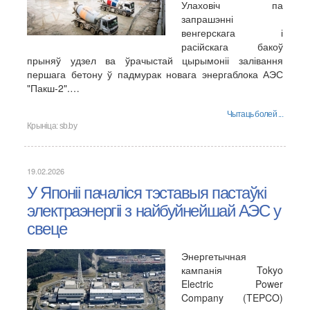
Улаховіч па
запрашэнні
венгерскага і
расійскага бакоў
прыняў удзел ва ўрачыстай цырымоніі залівання
першага бетону ў падмурак новага энергаблока АЭС
"Пакш-2".…
Чытаць болей ...
Крыніца:
sb.by
19.02.2026
У Японіі пачаліся тэставыя пастаўкі
электраэнергіі з найбуйнейшай АЭС у
свеце
Энергетычная
кампанія Tokyo
Electric Power
Company (TEPCO)