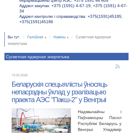
Інфармацыйны цэнтр АЭС: +375 1591 46 605
Аддзел закупак: +375 (1591) 4-67-19, +375 (1591) 4-67-
34
Аддзел кантролю і справаводства: +375(1591)45185;
+375(1591)45186
Вы тут:
Галоўная
Навіны
Сусветная ядзерная
энергетыка
Сусветная ядзерная энергетыка
19.02.2026
Беларускія спецыялісты ўносяць
непасрэдны ўклад у рэалізацыю
праекта АЭС "Пакш-2" у Венгрыі
Надзвычайны і
Паўнамоцны Пасол
Рэспублікі Беларусь у
Венгрыі Уладзімір