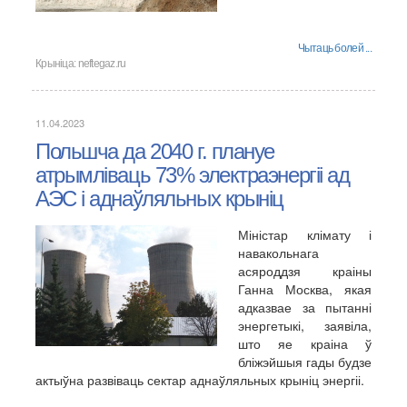
Чытаць болей ...
Крыніца:
neftegaz.ru
11.04.2023
Польшча да 2040 г. плануе
атрымліваць 73% электраэнергіі ад
АЭС і аднаўляльных крыніц
Міністар клімату і
навакольнага
асяроддзя краіны
Ганна Москва, якая
адказвае за пытанні
энергетыкі, заявіла,
што яе краіна ў
бліжэйшыя гады будзе
актыўна развіваць сектар аднаўляльных крыніц энергіі.