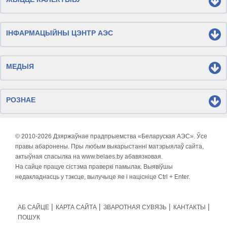
ІНФАРМАЦЫЙНЫ ЦЭНТР АЭС
МЕДЫЯ
РОЗНАЕ
© 2010-
2026 Дзяржаўнае прадпрыемства «Беларуская АЭС». Ўсе
правы абаронены. Пры любым выкарыстанні матэрыялаў сайта,
актыўная спасылка на www.belaes.by абавязковая.
На сайце працуе сістэма праверкі памылак. Выявіўшы
недакладнасць у тэксце, вылучыце яе і націсніце Ctrl + Enter.
АБ САЙЦЕ
КАРТА САЙТА
ЗВАРОТНАЯ СУВЯЗЬ
КАНТАКТЫ
ПОШУК