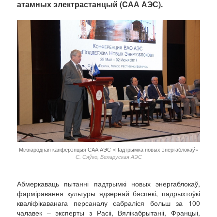
атамных электрастанцый (CАА АЭС).
Міжнародная канферэнцыя САА АЭС «Падтрымка новых энергаблокаў»
С. Сяўко, Беларуская АЭС
Абмеркаваць пытанні падтрымкі новых энергаблокаў,
фарміравання культуры ядзернай бяспекі, падрыхтоўкі
кваліфікаванага персаналу сабраліся больш за 100
чалавек – эксперты з Расіі, Вялікабрытаніі, Францыі,