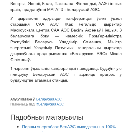
Венгрыі, Японіі, Кітая, Пакістана, Фінляндыі, ААЭ і іншых
краін, прадстаўнікі МАГАТЭ і Беларускай АЭС.
У цырымоніі адкрыцця канферэнцыі ўзялі ўдзел
старшыня САА АЭС Жак Регальдо, дырэктар
Маскоўскага цэнтра САА АЭС Васіль Аксёнаў і іншыя. З
беларускага боку — намеснік Прэм'ер-міністра
Рэспублікі Беларусь Уладзімір Сямашка, Міністр
энергетыкі Уладзімір Патупчык, генеральны дырэктар
дзяржаўнага прадпрыемства «Беларуская АЭС» Міхаіл
Філімонаў.
1 чэрвеня ўдзельнікі канферэнцыі наведаюць будаўнічую
пляцоўку Беларускай АЭС і ацэняць прагрэс у
будаўніцтве атамнай станцыі.
Апублікавана ў
Беларуская АЭС
Пазначыць пад
Беларуская АЭС
Падобныя матэрыялы
Першы энергаблок БелАЭС выведзены на 100%