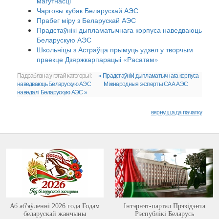
магутнасці
Чарговы кубак Беларускай АЭС
Прабег міру з Беларускай АЭС
Прадстаўнікі дыпламатычнага корпуса наведваюць
Беларускую АЭС
Школьніцы з Астраўца прымуць удзел у творчым
праекце Дзяржкарпарацыі «Расатам»
Падрабязна у гэтай катэгорыі:
« Прадстаўнікі дыпламатычнага корпуса
наведваюць Беларускую АЭС
Міжнародныя эксперты САА АЭС
наведалі Беларускую АЭС »
вярнуцца да пачатку
Аб аб'яўленні 2026 года Годам
Інтэрнэт-партал Прэзідэнта
беларускай жанчыны
Рэспублікі Беларусь