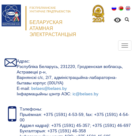
РЭСПУБЛІКАНСКАЕ
УНІТАРНАЕ ПРАДПРЫЕМСТВА
БЕЛАРУСКАЯ
АТАМНАЯ
ЭЛЕКТРАСТАНЦЫЯ
Откр
нави
Адрас:
Рэспубліка Беларусь, 231220, Гродзенская вобласць,
Астравецкі р-н,
Варнянскі с/с, 2/7, адміністрацыйна-лабараторна-
бытавы корпус (00UYA)
Е-mail:
belaes@belaes.by
Інфармацыйны цэнтр АЭС:
ic@belaes.by
Тэлефоны:
Прыёмная: +375 (1591) 4-53-59, fax: +375 (1591) 4-54-
00
Аддзел кадраў: +375 (1591) 45-357; +375 (1591) 46-697
Бухгалтэрыя: +375 (1591) 46-358