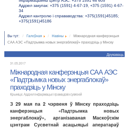
Інфармацыйны цэнтр АЭС: +375 1591 46 605
Аддзел закупак: +375 (1591) 4-67-19, +375 (1591) 4-67-
34
Аддзел кантролю і справаводства: +375(1591)45185;
+375(1591)45186
Вы тут:
Галоўная
Навіны
Міжнародная канферэнцыя
САА АЭС «Падтрымка новых энергаблокаў» праходзіць у Мінску
Друкаваць
31.05.2017
Міжнародная канферэнцыя САА АЭС
«Падтрымка новых энергаблокаў»
праходзіць у Мінску
Крыніца:
Аддзел інфармацыі і грамадскіх сувязей
З 29 мая па 2 чэрвеня ў Мінску праходзіць
канферэнцыя «Падтрымка новых
энергаблокаў», арганізаваная Маскоўскім
цэнтрам Сусветнай асацыяцыi аператараў