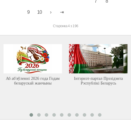
7
8
9
10
Старонка 4 з 196
Аб аб'яўленні 2026 года Годам
Інтэрнэт-партал Прэзідэнта
беларускай жанчыны
Рэспублікі Беларусь