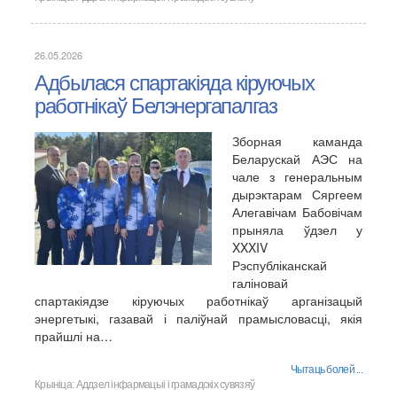
26.05.2026
Адбылася спартакіяда кіруючых
работнікаў Белэнергапалгаз
Зборная каманда
Беларускай АЭС на
чале з генеральным
дырэктарам Сяргеем
Алегавічам Бабовічам
прыняла ўдзел у
XXXIV
Рэспубліканскай
галіновай
спартакіядзе кіруючых работнікаў арганізацый
энергетыкі, газавай і паліўнай прамысловасці, якія
прайшлі на…
Чытаць болей ...
Крыніца:
Аддзел інфармацыі і грамадскіх сувязяў