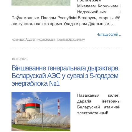
Мікалаем Коржычам і
Надзвычайным і
Паўнамоцным Паслом Рэспублікі Беларусь, старшынёй
апякунскага савета храма Уладзімірам Дражыным,…
Чытаць болей ...
Крыніца:
Аддзел інфармацыі і грамадскіх сувязяў
10.06.2026
Віншаванне генеральнага дырэктара
Беларускай АЭС у сувязі з 5-годдзем
энергаблока №1
Паважаныя калегі,
дарагія ветэраны
Беларускай атамнай
электрастанцыі!