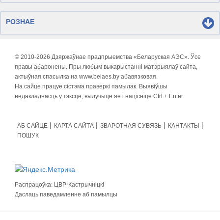
РОЗНАЕ
© 2010-
2026 Дзяржаўнае прадпрыемства «Беларуская АЭС». Ўсе
правы абаронены. Пры любым выкарыстанні матэрыялаў сайта,
актыўная спасылка на www.belaes.by абавязковая.
На сайце працуе сістэма праверкі памылак. Выявіўшы
недакладнасць у тэксце, вылучыце яе і націсніце Ctrl + Enter.
АБ САЙЦЕ
КАРТА САЙТА
ЗВАРОТНАЯ СУВЯЗЬ
КАНТАКТЫ
ПОШУК
Распрацоўка:
ЦВР-Кастрычніцкі
Даслаць паведамленне аб памылцы