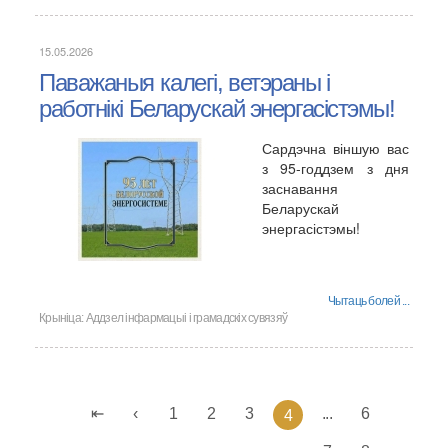
15.05.2026
Паважаныя калегі, ветэраны і
работнікі Беларускай энергасістэмы!
Сардэчна віншую вас
з 95-годдзем з дня
заснавання
Беларускай
энергасістэмы!
Чытаць болей ...
Крыніца:
Аддзел інфармацыі і грамадскіх сувязяў
1
2
3
...
6
4