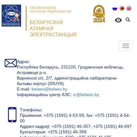
РЭСПУБЛІКАНСКАЕ
УНІТАРНАЕ ПРАДПРЫЕМСТВА
БЕЛАРУСКАЯ
АТАМНАЯ
ЭЛЕКТРАСТАНЦЫЯ
Откр
нави
Адрас:
Рэспубліка Беларусь, 231220, Гродзенская вобласць,
Астравецкі р-н,
Варнянскі с/с, 2/7, адміністрацыйна-лабараторна-
бытавы корпус (00UYA)
Е-mail:
belaes@belaes.by
Інфармацыйны цэнтр АЭС:
ic@belaes.by
Тэлефоны:
Прыёмная: +375 (1591) 4-53-59, fax: +375 (1591) 4-54-
00
Аддзел кадраў: +375 (1591) 45-357; +375 (1591) 46-697
Бухгалтэрыя: +375 (1591) 46-358