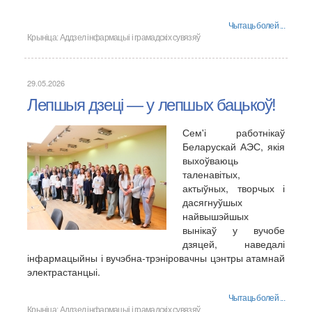
Чытаць болей ...
Крыніца:
Аддзел інфармацыі і грамадскіх сувязяў
29.05.2026
Лепшыя дзеці — у лепшых бацькоў!
Сем'і работнікаў
Беларускай АЭС, якія
выхоўваюць
таленавітых,
актыўных, творчых і
дасягнуўшых
найвышэйшых
вынікаў у вучобе
дзяцей, наведалі
інфармацыйны і вучэбна-трэніровачны цэнтры атамнай
электрастанцыі.
Чытаць болей ...
Крыніца:
Аддзел інфармацыі і грамадскіх сувязяў