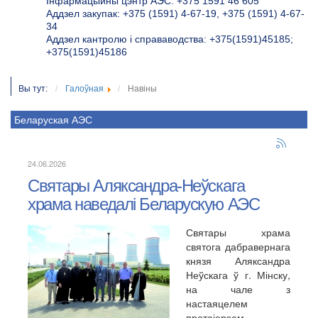
Інфармацыйны цэнтр АЭС: +375 1591 46 605
Аддзел закупак: +375 (1591) 4-67-19, +375 (1591) 4-67-
34
Аддзел кантролю і справаводства: +375(1591)45185;
+375(1591)45186
Вы тут:
Галоўная
Навіны
Беларуская АЭС
24.06.2026
Святары Аляксандра-Неўскага
храма наведалі Беларускую АЭС
Святары храма
святога дабравернага
князя Аляксандра
Неўскага ў г. Мінску,
на чале з
настаяцелем
протаіерэем