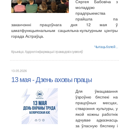
Сяргея Бабовіча з
моладдзю
прадпрыемства
прайшла па
заканчэнні працоўнага дня 12 мая ў
шматфункцыянальным сацыяльна-культурным цэнтры
горада Астраўца.
Чытаць болей ...
Крыніца:
Аддзел інфармацыі і грамадскіх сувязяў
13.05.2026
13 мая - Дзень аховы працы
Для ўмацавання
ўзроўню бяспекі на
працоўных месцах,
стварэння культуры, у
якой кожны работнік
адчувае адказнасць
за ўласную бяспеку і