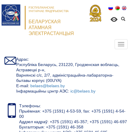
РЭСПУБЛІКАНСКАЕ
УНІТАРНАЕ ПРАДПРЫЕМСТВА
БЕЛАРУСКАЯ
АТАМНАЯ
ЭЛЕКТРАСТАНЦЫЯ
Откр
нави
Адрас:
Рэспубліка Беларусь, 231220, Гродзенская вобласць,
Астравецкі р-н,
Варнянскі с/с, 2/7, адміністрацыйна-лабараторна-
бытавы корпус (00UYA)
Е-mail:
belaes@belaes.by
Інфармацыйны цэнтр АЭС:
ic@belaes.by
Тэлефоны:
Прыёмная: +375 (1591) 4-53-59, fax: +375 (1591) 4-54-
00
Аддзел кадраў: +375 (1591) 45-357; +375 (1591) 46-697
Бухгалтэрыя: +375 (1591) 46-358