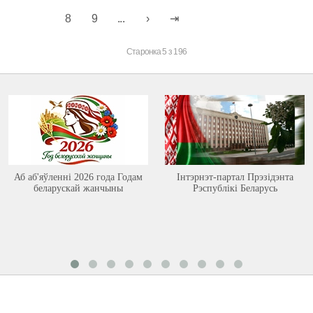
8
9
...
Старонка 5 з 196
Аб аб'яўленні 2026 года Годам
Інтэрнэт-партал Прэзідэнта
беларускай жанчыны
Рэспублікі Беларусь