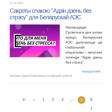
27.04.2026
Сакрэты спакою "Адзін дзень без
стрэсу" для Беларускай АЭС
Напярэдадні
Сусветнага дня аховы
працы, Беларуская
АЭС далучаецца да
глабальнай
ініцыятывы і запускае
чэлендж "Адзін дзень
без стрэсу".
Чытаць болей ...
Крыніца:
Аддзел інфармацыі і грамадскіх сувязяў
1
2
3
...
6
5
7