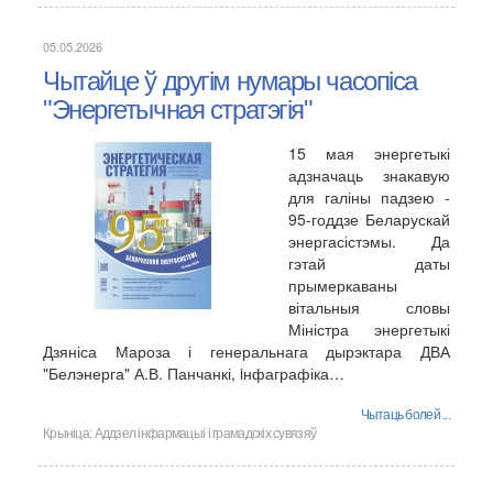
05.05.2026
Чытайце ў другім нумары часопіса
"Энергетычная стратэгія"
15 мая энергетыкі
адзначаць знакавую
для галіны падзею -
95-годдзе Беларускай
энергасістэмы. Да
гэтай даты
прымеркаваны
вітальныя словы
Міністра энергетыкі
Дзяніса Мароза і генеральнага дырэктара ДВА
"Белэнерга" А.В. Панчанкі, iнфаграфіка…
Чытаць болей ...
Крыніца:
Аддзел інфармацыі і грамадскіх сувязяў