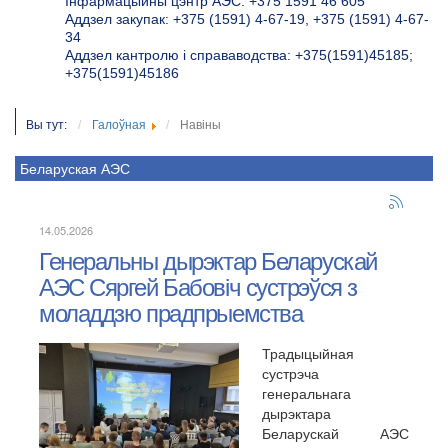
Інфармацыйны цэнтр АЭС: +375 1591 46 605
Аддзел закупак: +375 (1591) 4-67-19, +375 (1591) 4-67-
34
Аддзел кантролю і справаводства: +375(1591)45185;
+375(1591)45186
Вы тут:
Галоўная
Навіны
Беларуская АЭС
14.05.2026
Генеральны дырэктар Беларускай
АЭС Сяргей Бабовіч сустрэўся з
моладдзю прадпрыемства
Традыцыйная
сустрэча
генеральнага
дырэктара
Беларускай АЭС