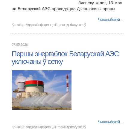
бяспеку калег, 13 мая
на Беларускай АЭС праводзіцца Дзень аховы працы
Чытаць болей ...
Крыніца:
Аддзел інфармацыі і грамадскіх сувязяў
07.05.2026
Першы энергаблок Беларускай АЭС
уключаны ў сетку
Чытаць болей ...
Крыніца:
Аддзел інфармацыі і грамадскіх сувязяў