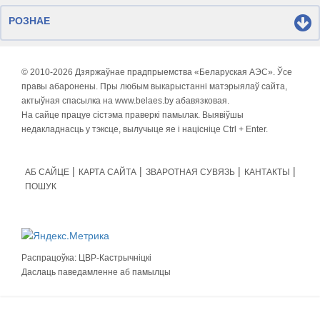
РОЗНАЕ
© 2010-
2026 Дзяржаўнае прадпрыемства «Беларуская АЭС». Ўсе
правы абаронены. Пры любым выкарыстанні матэрыялаў сайта,
актыўная спасылка на www.belaes.by абавязковая.
На сайце працуе сістэма праверкі памылак. Выявіўшы
недакладнасць у тэксце, вылучыце яе і націсніце Ctrl + Enter.
АБ САЙЦЕ
КАРТА САЙТА
ЗВАРОТНАЯ СУВЯЗЬ
КАНТАКТЫ
ПОШУК
Распрацоўка:
ЦВР-Кастрычніцкі
Даслаць паведамленне аб памылцы