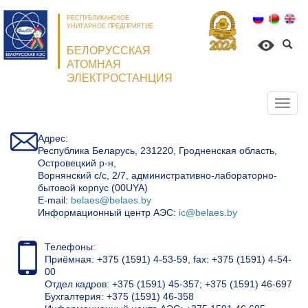
РЕСПУБЛИКАНСКОЕ
УНИТАРНОЕ ПРЕДПРИЯТИЕ
БЕЛОРУССКАЯ
АТОМНАЯ
ЭЛЕКТРОСТАНЦИЯ
Откр
нави
Адрес:
Республика Беларусь, 231220, Гродненская область,
Островецкий р-н,
Ворнянский с/с, 2/7, административно-лабораторно-
бытовой корпус (00UYA)
Е-mail:
belaes@belaes.by
Информационный центр АЭС:
ic@belaes.by
Телефоны:
Приёмная: +375 (1591) 4-53-59, fax: +375 (1591) 4-54-
00
Отдел кадров: +375 (1591) 45-357; +375 (1591) 46-697
Бухгалтерия: +375 (1591) 46-358