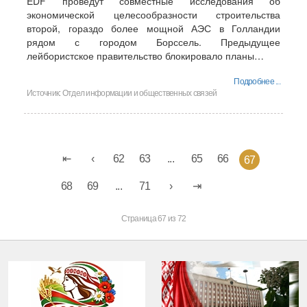
EDF проведут совместные исследования об
экономической целесообразности строительства
второй, гораздо более мощной АЭС в Голландии
рядом с городом Борссель. Предыдущее
лейбористское правительство блокировало планы…
Подробнее ...
Источник:
Отдел информации и общественных связей
62
63
...
65
66
67
68
69
...
71
Страница 67 из 72