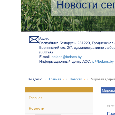
Экологичес
Адрес:
Республика Беларусь, 231220, Гродненская 
Ворнянский с/с, 2/7, административно-лабо
(00UYA)
Е-mail:
belaes@belaes.by
Информационный центр АЭС:
ic@belaes.by
Вы здесь:
Главная
Новости
Мировая ядерна
Мирова
Главная
19.02.
Новости
Бе