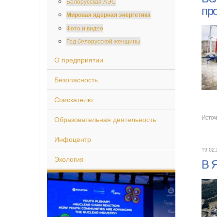
Белорусская АЭС
пр
Мировая ядерная энергетика
Фото и видео
Год белорусской женщины
О предприятии
Безопасность
Соискателю
Образовательная деятельность
Источ
Инфоцентр
19.02.
Экология
В 