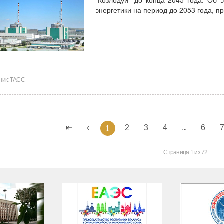
энергетики на период до 2053 года, 
ник:
ТАСС
2
3
4
...
6
1
Страница 1 из 72