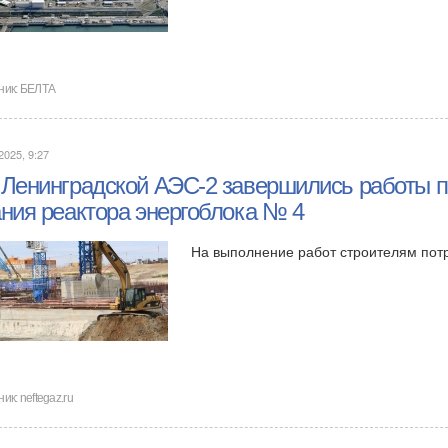
ник:
БЕЛТА
2025, 9:27
 Ленинградской АЭС-2 завершились работы 
ания реактора энергоблока № 4
На выполнение работ строителям потре
ник:
neftegaz.ru