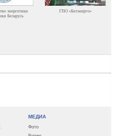
тво энергетики
ГПО «Белэнерго»
Минист
ики Беларусь
ресурсов
среды Р
МЕДИА
х
Фото
Видео