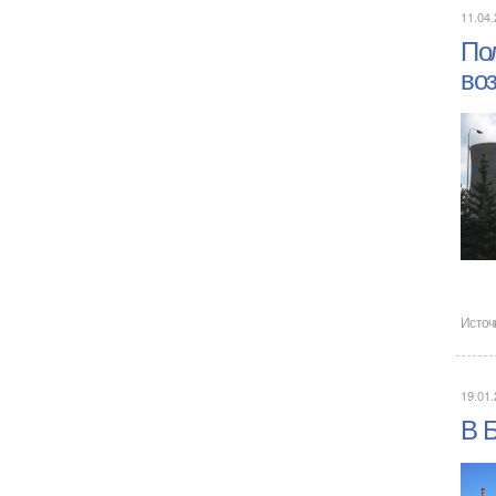
11.04.
Пол
во
Источ
19.01.
В Б