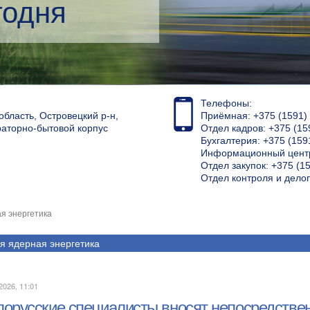
кий менеджмент
Телефоны:
область, Островецкий р-н,
Приёмная: +375 (1591) 4
раторно-бытовой корпус
Отдел кадров: +375 (15
Бухгалтерия: +375 (159
Информационный центр
Отдел закупок: +375 (15
Отдел контроля и дело
я энергетика
я ядерная энергетика
2026, 11:01
лорусские специалисты вносят непосредстве