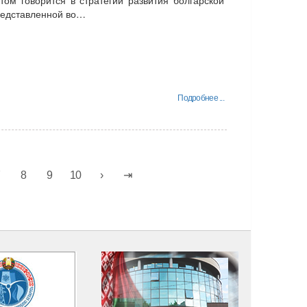
представленной во…
Подробнее ...
7
8
9
10