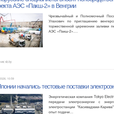
оекта АЭС «Пакш-2» в Венгрии
Чрезвычайный и Полномочный Посо
Улахович по приглашению венгерс
торжественной церемонии заливки п
АЭС «Пакш-2».…
ник:
sb.by
2026, 10:59
Японии начались тестовые поставки электроэ
Энергетическая компания Tokyo Elect
передачи электроэнергии с эне
электростанции "Касивадзаки-Карива
опыт подачи…