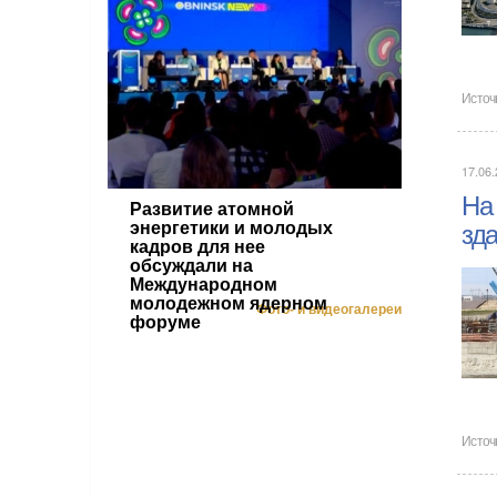
Источ
17.06.
На
Развитие атомной
энергетики и молодых
зд
кадров для нее
обсуждали на
Международном
молодежном ядерном
Фото- и видеогалереи
форуме
Источ