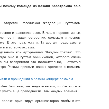
и почему команда из Казани расстроила всю
 Татарстан Российской Федерации Рустамом
тесное и разноплановое. В числе перспективных
ленности, машиностроении, сельском и лесном
ме. В этот раз, кстати, Татарстан представил в
и и мастер-классами.
дставили концерт-реквием "Каждый третий". Это
огда был и Рустам Минниханов, которого очень
то вы восприняли это положительно, - отметил
нтре России приняли наших артистов с великим
мяти и прошедший в Казани концерт-реквием
без был нам, как надо все-таки, чтобы это все
до уметь еще преподнести. Там каждый элемент…
проект, ориентируя организаторов, чтобы в это