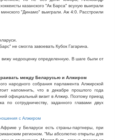
 хоккеисты казанского "Ак Барса" всухую выиграли
 минского "Динамо" выиграли. Аж 4:0. Расстроили
еларуси.
 Барс" не смогла завоевать Кубок Гагарина.
 Я вижу недооценку определенную. В шаге были от
траивать между Беларусью и Алжиром
ного народного собрания парламента Алжирской
тоит напомнить, что в декабре прошлого года
ний официальный визит в Алжир. Поэтому приезд
ка по сотрудничеству, заданного главами двух
тношения с Алжиром
 Африке у Беларуси есть страны-партнеры, при
фриканским регионом. "Мы абсолютно открыты для
рьезные отношения. Может быть, самые лучшие из