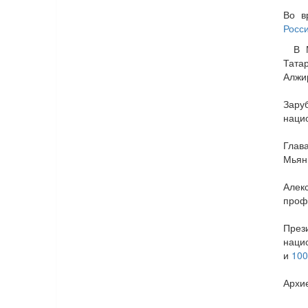
Во в
Росс
В 
Тат
Алжи
Зару
наци
Глав
Мьян
Алек
проф
През
наци
и
100
Архи