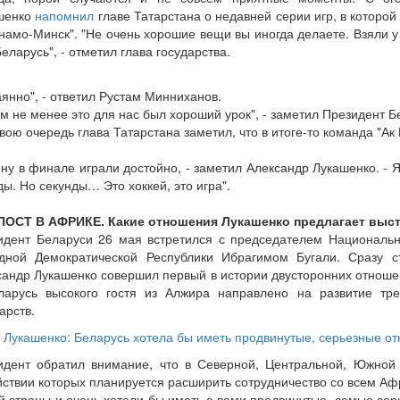
шенко
напомнил
главе Татарстана о недавней серии игр, в которой
намо-Минск". "Не очень хорошие вещи вы иногда делаете. Взяли у
еларусь", - отметил глава государства.
янно", - ответил Рустам Минниханов.
ем не менее это для нас был хороший урок", - заметил Президент Б
вою очередь глава Татарстана заметил, что в итоге-то команда "Ак
 ну в финале играли достойно, - заметил Александр Лукашенко. -
ы. Но секунды… Это хоккей, это игра".
ОСТ В АФРИКЕ. Какие отношения Лукашенко предлагает выс
идент Беларуси 26 мая встретился с председателем Националь
дной Демократической Республики Ибрагимом Бугали. Сразу с
сандр Лукашенко совершил первый в истории двусторонних отноше
ларусь высокого гостя из Алжира направлено на развитие тре
арств.
Лукашенко: Беларусь хотела бы иметь продвинутые, серьезные о
идент обратил внимание, что в Северной, Центральной, Южной
йствии которых планируется расширить сотрудничество со всем А
й страны и очень хотели бы иметь с вами продвинутые, самые се