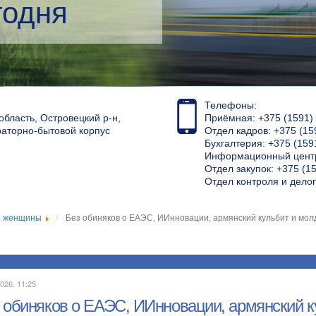
кий менеджмент
Телефоны:
область, Островецкий р-н,
Приёмная: +375 (1591) 4
раторно-бытовой корпус
Отдел кадров: +375 (15
Бухгалтерия: +375 (159
Информационный центр
Отдел закупок: +375 (15
Отдел контроля и дело
й женщины
Без обиняков о ЕАЭС, ИИнновации, армянский кульбит и мол
026, 11:25
 обиняков о ЕАЭС, ИИнновации, армянский ку