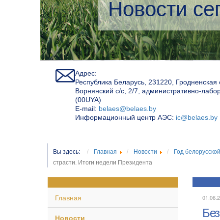
Экологичес
Адрес:
Республика Беларусь, 231220, Гродненская 
Ворнянский с/с, 2/7, административно-лабо
(00UYA)
Е-mail:
belaes@belaes.by
Информационный центр АЭС:
ic@belaes.by
Вы здесь:
Главная
Новости
Год белорусско
страсти. Итоги недели Президента
Главная
01.06.2
Без
Новости