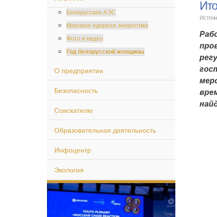
Ито
Белорусская АЭС
Источн
Мировая ядерная энергетика
Раб
Фото и видео
про
Год белорусской женщины
рег
гос
О предприятии
мер
Безопасность
врем
найд
Соискателю
Образовательная деятельность
Инфоцентр
Экология