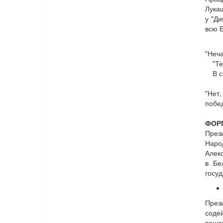
Лука
у "Ди
всю Б
"Неча
"Т
В с
"Нет,
побед
ФОРП
През
Наро
Алек
в Бе
госуд
През
соде
ваше