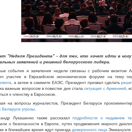
кт "Неделя Президента" - для тех, кто хочет идти в ногу
альных заявлений и решений белорусского лидера.
ные события и заявления недели связаны с рабочим визитом А
ял участие в Евразийском экономическом форуме на тему пе
ллекта
, а затем в саммите ЕАЭС. Президент призвал сделать
реши
ма важным вопросом в повестке дня стала
ситуация с Арменией
, 
ться к членству в Евросоюзе.
чая на вопросы журналистов, Президент Беларуси прокомменти
с Беларуси угрозы
.
сандр Лукашенко также рассказал
подробности о недавнем т
рили о безопасности в Европе, путях продвижения мирного диало
ке в ближайшее время ждут приезда
доверенного лица
Эммануэля 