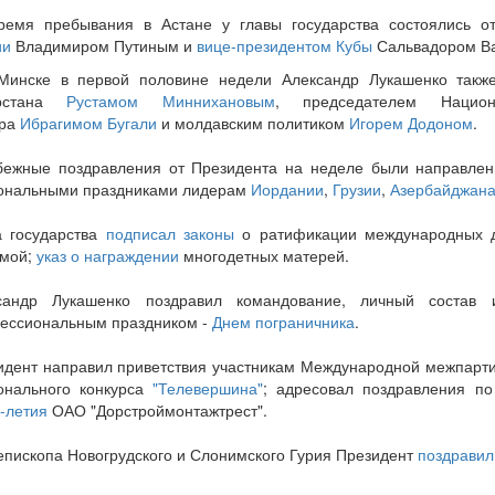
ремя пребывания в Астане у главы государства состоялись о
ии
Владимиром Путиным и
вице-президентом Кубы
Сальвадором Ва
Минске в первой половине недели Александр Лукашенко также
арстана
Рустамом Миннихановым
, председателем Национ
ра
Ибрагимом Бугали
и молдавским политиком
Игорем Додоном
.
бежные поздравления от Президента на неделе были направле
ональными праздниками лидерам
Иордании
,
Грузии
,
Азербайджан
а государства
подписал законы
о ратификации международных д
мой;
указ о награждении
многодетных матерей.
сандр Лукашенко поздравил командование, личный состав 
ессиональным праздником -
Днем пограничника
.
идент направил приветствия участникам Международной межпарт
онального конкурса
"Телевершина"
; адресовал поздравления п
-летия
ОАО "Дорстроймонтажтрест".
епископа Новогрудского и Слонимского Гурия Президент
поздравил