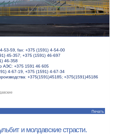
-53-59, fax: +375 (1591) 4-54-00
91) 45-357; +375 (1591) 46-697
1) 46-358
 АЭС: +375 1591 46 605
91) 4-67-19, +375 (1591) 4-67-34
производства: +375(1591)45185; +375(1591)45186
давские
Печать
льбит и молдавские страсти.