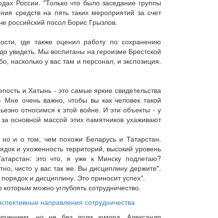
одах России. "Только что было заседание группы
ния средств на пять таких мероприятий за счет
че российский посол Борис Грызлов.
ости, где также оценил работу по сохранению
до увидеть. Мы воспитаны на героизме Брестской
о, насколько у вас там и персонал, и экспозиция.
епость и Хатынь - это самые яркие свидетельства
 - Мне очень важно, чтобы вы как человек такой
езно относимся к этой войне. И эти объекты - у
 за основной массой этих памятников ухаживают
 но и о том, чем похожи Беларусь и Татарстан.
ядок и ухоженность территорий, высокий уровень
атарстан: это что, я уже к Минску подлетаю?
тно, чисто у вас так же. Вы дисциплину держите".
порядок и дисциплину. Это приносит успех".
по которым можно углублять сотрудничество.
ерспективные направления сотрудничества
орчением, но не без доли юмора, Александр