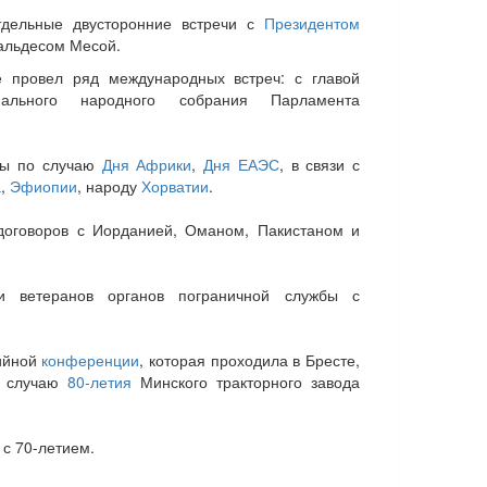
тдельные двусторонние встречи с
Президентом
льдесом Месой.
 провел ряд международных встреч: с главой
ального народного собрания Парламента
ны по случаю
Дня Африки
,
Дня ЕАЭС
, в связи с
а
,
Эфиопии
, народу
Хорватии
.
оговоров с Иорданией, Оманом, Пакистаном и
и ветеранов органов пограничной службы с
ийной
конференции
, которая проходила в Бресте,
о случаю
80-летия
Минского тракторного завода
с 70-летием.