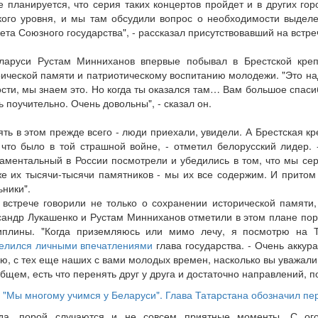
е планируется, что серия таких концертов пройдет и в других гор
кого уровня, и мы там обсудили вопрос о необходимости выделе
та Союзного государства", - рассказал присутствовавший на встре
ларуси Рустам Минниханов впервые побывал в Брестской креп
рической памяти и патриотическому воспитанию молодежи. "Это на
сти, мы знаем это. Но когда ты оказался там… Вам большое спасиб
 поучительно. Очень довольны", - сказал он.
ть в этом прежде всего - люди приехали, увидели. А Брестская кр
, что было в той страшной войне, - отметил белорусский лидер.
аментальный в России посмотрели и убедились в том, что мы серь
же их тысячи-тысячи памятников - мы их все содержим. И притом
ники".
 встрече говорили не только о сохранении исторической памяти,
сандр Лукашенко и Рустам Минниханов отметили в этом плане пор
иплины. "Когда приземляюсь или мимо лечу, я посмотрю на Т
елился личными впечатлениями
глава государства. - Очень аккура
ю, с тех еще наших с вами молодых времен, насколько вы уважали 
общем, есть что перенять друг у друга и достаточно направлений, 
"Мы многому учимся у Беларуси". Глава Татарстана обозначил п
да, порой случаются и не совсем приятные моменты. С ог