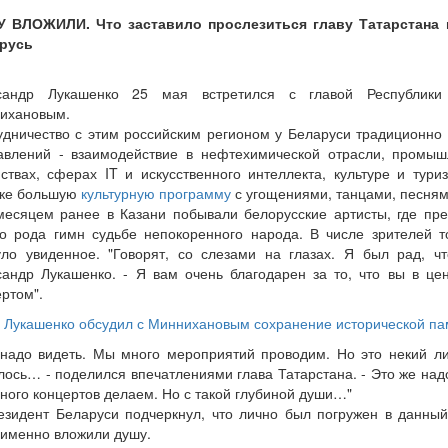
 ВЛОЖИЛИ. Что заставило прослезиться главу Татарстана 
русь
сандр Лукашенко 25 мая встретился с главой Республики
ихановым.
удничество с этим российским регионом у Беларуси традиционно 
авлений - взаимодействие в нефтехимической отрасли, промыш
йствах, сферах IT и искусственного интеллекта, культуре и туриз
ке большую
культурную программу
с угощениями, танцами, песням
месяцем ранее в Казани побывали белорусские артисты, где пре
го рода гимн судьбе непокоренного народа. В числе зрителей т
уло увиденное. "Говорят, со слезами на глазах. Я был рад, ч
сандр Лукашенко. - Я вам очень благодарен за то, что вы в це
ртом".
Лукашенко обсудил с Миннихановым сохранение исторической па
 надо видеть. Мы много мероприятий проводим. Но это некий лик
лось… - поделился впечатлениями глава Татарстана. - Это же на
ного концертов делаем. Но с такой глубиной души…"
езидент Беларуси подчеркнул, что лично был погружен в данный 
 именно вложили душу.