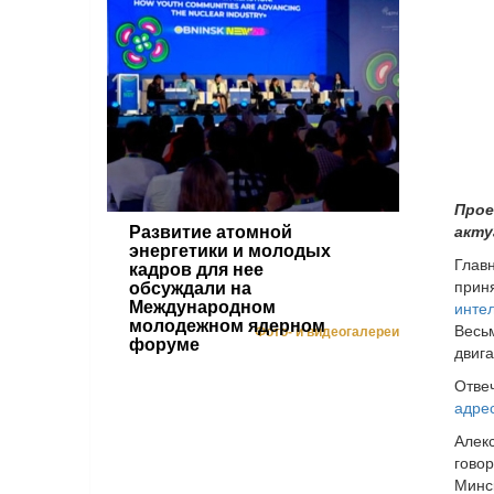
Прое
акту
Развитие атомной
энергетики и молодых
Глав
кадров для нее
прин
обсуждали на
инте
Международном
молодежном ядерном
Весь
Фото- и видеогалереи
форуме
двига
Отве
адре
Алек
гово
Минс