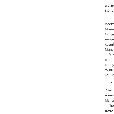
ДУШУ
Бела
Алек
Минн
Сотр
напр
хозя
Минс
А 
свое
трон
Алек
конце
"Это
ложи
Мы м
Пр
дело