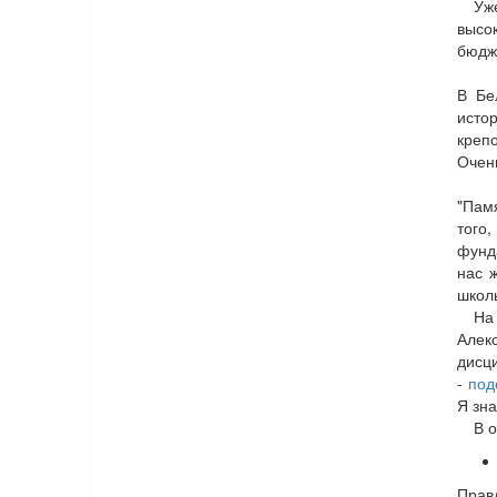
Уж
высо
бюдже
В Бе
исто
крепо
Очень
"Памя
того
фунд
нас 
школь
На
Алек
дисц
-
под
Я зна
В 
Прав