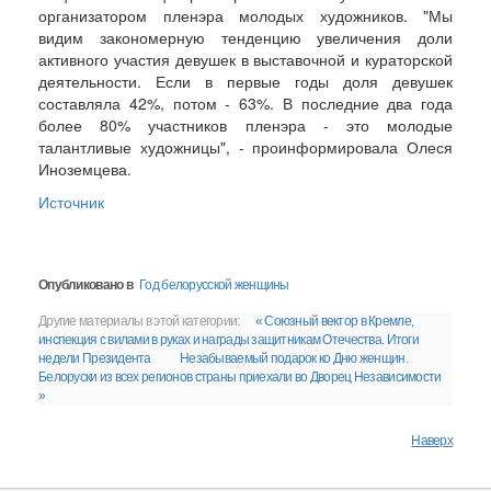
организатором пленэра молодых художников. "Мы
видим закономерную тенденцию увеличения доли
активного участия девушек в выставочной и кураторской
деятельности. Если в первые годы доля девушек
составляла 42%, потом - 63%. В последние два года
более 80% участников пленэра - это молодые
талантливые художницы", - проинформировала Олеся
Иноземцева.
Источник
Опубликовано в
Год белорусской женщины
Другие материалы в этой категории:
« Союзный вектор в Кремле,
инспекция с вилами в руках и награды защитникам Отечества. Итоги
недели Президента
Незабываемый подарок ко Дню женщин.
Белоруски из всех регионов страны приехали во Дворец Независимости
»
Наверх