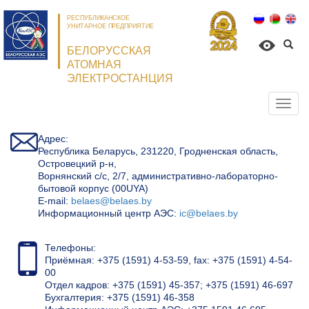
РЕСПУБЛИКАНСКОЕ
УНИТАРНОЕ ПРЕДПРИЯТИЕ
БЕЛОРУССКАЯ
АТОМНАЯ
ЭЛЕКТРОСТАНЦИЯ
Откр
нави
Адрес:
Республика Беларусь, 231220, Гродненская область,
Островецкий р-н,
Ворнянский с/с, 2/7, административно-лабораторно-
бытовой корпус (00UYA)
Е-mail:
belaes@belaes.by
Информационный центр АЭС:
ic@belaes.by
Телефоны:
Приёмная: +375 (1591) 4-53-59, fax: +375 (1591) 4-54-
00
Отдел кадров: +375 (1591) 45-357; +375 (1591) 46-697
Бухгалтерия: +375 (1591) 46-358