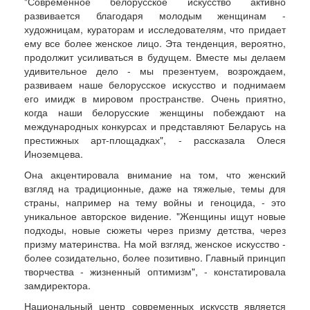
"Современное белорусское искусство активно
развивается благодаря молодым женщинам -
художницам, кураторам и исследователям, что придает
ему все более женское лицо. Эта тенденция, вероятно,
продолжит усиливаться в будущем. Вместе мы делаем
удивительное дело - мы презентуем, возрождаем,
развиваем наше белорусское искусство и поднимаем
его имидж в мировом пространстве. Очень приятно,
когда наши белорусские женщины побеждают на
международных конкурсах и представляют Беларусь на
престижных арт-площадках", - рассказала Олеся
Иноземцева.
Она акцентировала внимание на том, что женский
взгляд на традиционные, даже на тяжелые, темы для
страны, например на тему войны и геноцида, - это
уникальное авторское видение. "Женщины ищут новые
подходы, новые сюжеты через призму детства, через
призму материнства. На мой взгляд, женское искусство -
более созидательно, более позитивно. Главный принцип
творчества - жизненный оптимизм", - констатировала
замдиректора.
Национальный центр современных искусств является