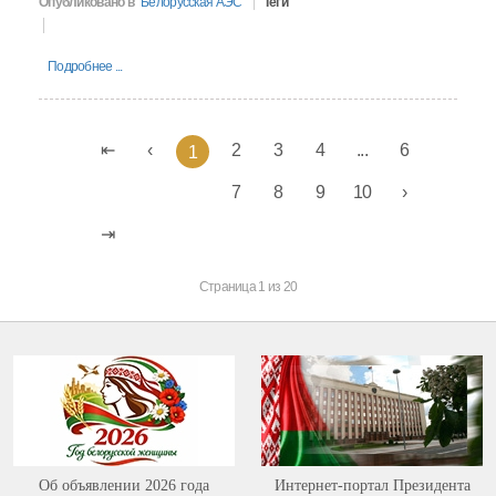
Опубликовано в
Белорусская АЭС
Теги
Подробнее ...
2
3
4
...
6
1
7
8
9
10
Страница 1 из 20
Об объявлении 2026 года
Интернет-портал Президента