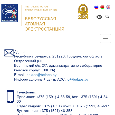
РЕСПУБЛИКАНСКОЕ
УНИТАРНОЕ ПРЕДПРИЯТИЕ
БЕЛОРУССКАЯ
АТОМНАЯ
ЭЛЕКТРОСТАНЦИЯ
Откр
нави
Адрес:
Республика Беларусь, 231220, Гродненская область,
Островецкий р-н,
Ворнянский с/с, 2/7, административно-лабораторно-
бытовой корпус (00UYA)
Е-mail:
belaes@belaes.by
Информационный центр АЭС:
ic@belaes.by
Телефоны:
Приёмная: +375 (1591) 4-53-59, fax: +375 (1591) 4-54-
00
Отдел кадров: +375 (1591) 45-357; +375 (1591) 46-697
Бухгалтерия: +375 (1591) 46-358