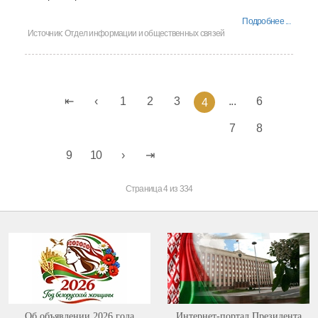
Подробнее ...
Источник:
Отдел информации и общественных связей
1
2
3
...
6
4
7
8
9
10
Страница 4 из 334
Об объявлении 2026 года
Интернет-портал Президента