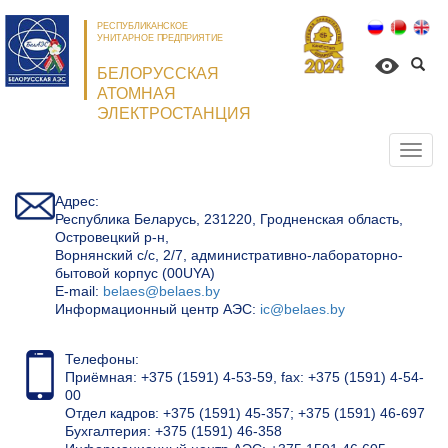
РЕСПУБЛИКАНСКОЕ
УНИТАРНОЕ ПРЕДПРИЯТИЕ
БЕЛОРУССКАЯ
АТОМНАЯ
ЭЛЕКТРОСТАНЦИЯ
Откр
нави
Адрес:
Республика Беларусь, 231220, Гродненская область,
Островецкий р-н,
Ворнянский с/с, 2/7, административно-лабораторно-
бытовой корпус (00UYA)
Е-mail:
belaes@belaes.by
Информационный центр АЭС:
ic@belaes.by
Телефоны:
Приёмная: +375 (1591) 4-53-59, fax: +375 (1591) 4-54-
00
Отдел кадров: +375 (1591) 45-357; +375 (1591) 46-697
Бухгалтерия: +375 (1591) 46-358