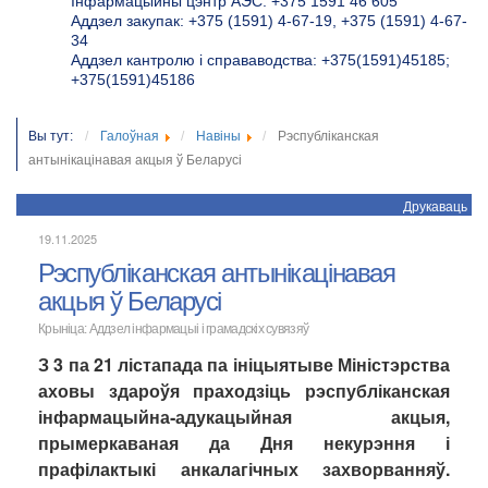
Інфармацыйны цэнтр АЭС: +375 1591 46 605
Аддзел закупак: +375 (1591) 4-67-19, +375 (1591) 4-67-
34
Аддзел кантролю і справаводства: +375(1591)45185;
+375(1591)45186
Вы тут:
Галоўная
Навіны
Рэспубліканская
антынікацінавая акцыя ў Беларусі
Друкаваць
19.11.2025
Рэспубліканская антынікацінавая
акцыя ў Беларусі
Крыніца: Аддзел інфармацыі і грамадскіх сувязяў
З 3 па 21 лістапада па ініцыятыве Міністэрства
аховы здароўя праходзіць рэспубліканская
інфармацыйна‑адукацыйная акцыя,
прымеркаваная да Дня некурэння і
прафілактыкі анкалагічных захворванняў.