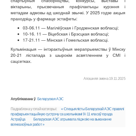
спартыўныя спаборніцтвы, конкурсы, выставы і
віктарыны, прысвечаныя прафілактыцы курэння і
метадам адмовы ад шкоднай звычкі. У 2025 годзе акцыя
праходзіць у фармаце эстафеты:
03-06.11 — Магілёўская і Гродзенская вобласці;
10-16. 11 — Віцебская і Брэсцкая вобласці;
17-21.11 — Мінская і Гомельская вобласці.
Кульмінацыя — інтэрактыўныя мерапрыемствы ў Мінску
20-21 лістапада з шырокім асвятленнем у СМІ і
сацсетках.
Апошняя змена 19.11.2025
Апублікавана ў
Беларуская АЭС
Падрабязна у гэтай катэгорыі:
« Спецыялісты Беларускай АЭС правялі
прафарыентацыйную сустрэчу са школьнікамі 9 і 11 класаў горада
Астраўца
Беларуская АЭС атрымала ліцэнзію на выкананне
вогнеахоўных работ »