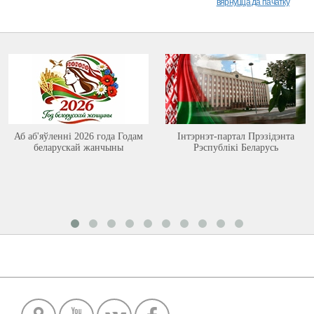
вярнуцца да пачатку
Аб аб'яўленні 2026 года Годам
Інтэрнэт-партал Прэзідэнта
беларускай жанчыны
Рэспублікі Беларусь