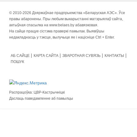
© 2010-
2026 Дзяржаўнае прадпрыемства «Беларуская АЭС». Ўсе
правы абаронены. Пры любым выкарыстанні матэрыялаў сайта,
актыўная спасылка на www.belaes.by абавязковая.
На сайце працуе сістэма праверкі памылак. Выявіўшы
недакладнасць у тэксце, вылучыце яе і націсніце Ctrl + Enter.
АБ САЙЦЕ
КАРТА САЙТА
ЗВАРОТНАЯ СУВЯЗЬ
КАНТАКТЫ
ПОШУК
Распрацоўка:
ЦВР-Кастрычніцкі
Даслаць паведамленне аб памылцы