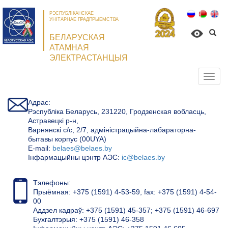
РЭСПУБЛІКАНСКАЕ
УНІТАРНАЕ ПРАДПРЫЕМСТВА
БЕЛАРУСКАЯ
АТАМНАЯ
ЭЛЕКТРАСТАНЦЫЯ
Откр
нави
Адрас:
Рэспубліка Беларусь, 231220, Гродзенская вобласць,
Астравецкі р-н,
Варнянскі с/с, 2/7, адміністрацыйна-лабараторна-
бытавы корпус (00UYA)
Е-mail:
belaes@belaes.by
Інфармацыйны цэнтр АЭС:
ic@belaes.by
Тэлефоны:
Прыёмная: +375 (1591) 4-53-59, fax: +375 (1591) 4-54-
00
Аддзел кадраў: +375 (1591) 45-357; +375 (1591) 46-697
Бухгалтэрыя: +375 (1591) 46-358