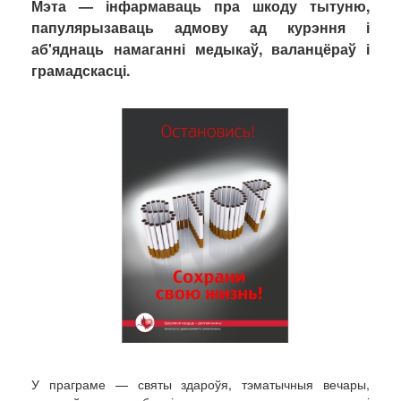
Мэта — інфармаваць пра шкоду тытуню,
папулярызаваць адмову ад курэння і
аб'яднаць намаганні медыкаў, валанцёраў і
грамадскасці.
У праграме — святы здароўя, тэматычныя вечары,