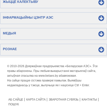
ЖЫЦЦЁ КАЛЕКТЫВУ
ІНФАРМАЦЫЙНЫ ЦЭНТР АЭС
МЕДЫЯ
РОЗНАЕ
© 2010-
2026 Дзяржаўнае прадпрыемства «Беларуская АЭС». Ўсе
правы абаронены. Пры любым выкарыстанні матэрыялаў сайта,
актыўная спасылка на www.belaes.by абавязковая.
На сайце працуе сістэма праверкі памылак. Выявіўшы
недакладнасць у тэксце, вылучыце яе і націсніце Ctrl + Enter.
АБ САЙЦЕ
КАРТА САЙТА
ЗВАРОТНАЯ СУВЯЗЬ
КАНТАКТЫ
ПОШУК