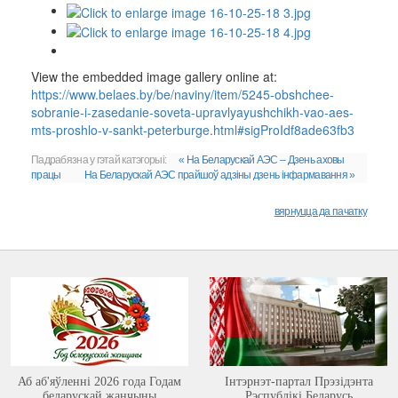
View the embedded image gallery online at:
https://www.belaes.by/be/naviny/item/5245-obshchee-
sobranie-i-zasedanie-soveta-upravlyayushchikh-vao-aes-
mts-proshlo-v-sankt-peterburge.html#sigProIdf8ade63fb3
Падрабязна у гэтай катэгорыі:
« На Беларускай АЭС – Дзень аховы
працы
На Беларускай АЭС прайшоў адзіны дзень інфармавання »
вярнуцца да пачатку
Аб аб'яўленні 2026 года Годам
Інтэрнэт-партал Прэзідэнта
беларускай жанчыны
Рэспублікі Беларусь