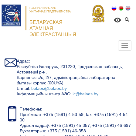
РЭСПУБЛІКАНСКАЕ
УНІТАРНАЕ ПРАДПРЫЕМСТВА
БЕЛАРУСКАЯ
АТАМНАЯ
ЭЛЕКТРАСТАНЦЫЯ
Откр
нави
Адрас:
Рэспубліка Беларусь, 231220, Гродзенская вобласць,
Астравецкі р-н,
Варнянскі с/с, 2/7, адміністрацыйна-лабараторна-
бытавы корпус (00UYA)
Е-mail:
belaes@belaes.by
Інфармацыйны цэнтр АЭС:
ic@belaes.by
Тэлефоны:
Прыёмная: +375 (1591) 4-53-59, fax: +375 (1591) 4-54-
00
Аддзел кадраў: +375 (1591) 45-357; +375 (1591) 46-697
Бухгалтэрыя: +375 (1591) 46-358