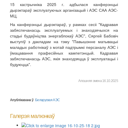
15 кастрычніка 2025 г. адбылася канферэнцыі
дырэктараў эксплуатуючых арганізацый і АЭС САА АЭС-
МЦ.
На канферэнцыі дырэктараў, у рамках сесіі "Кадравая
забяспечанасць эксплуатуемых і знаходзячыхся на
стадыі будаўніцтва энергаблокаў АЭС", Сяргей Бабовіч
выступіў з дакладам на тэму "Павышэнне матывацыі
маладых работнікаў з мэтай падтрымкі персаналу АЭС і
ўмацавання прафесійных кампетэнцый. Кадравая
забяспечанасць АЭС, якія знаходзяцца ў эксплуатацыі і
будуюцца".
Апошняя змена 16.10.2025
Апублікавана ў
Беларуская АЭС
Галерэя малюнкаў