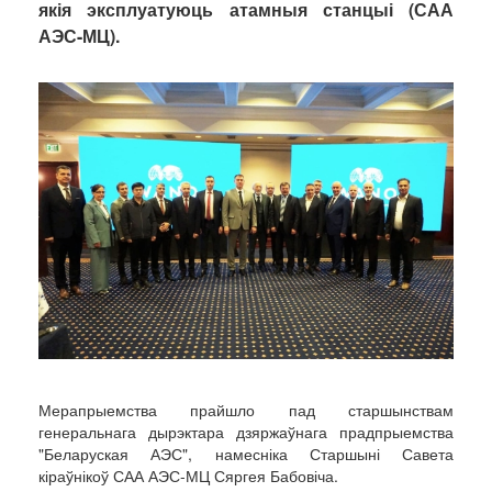
якія эксплуатуюць атамныя станцыі (САА
АЭС-МЦ).
Мерапрыемства прайшло пад старшынствам
генеральнага дырэктара дзяржаўнага прадпрыемства
"Беларуская АЭС", намесніка Старшыні Савета
кіраўнікоў САА АЭС-МЦ Сяргея Бабовіча.