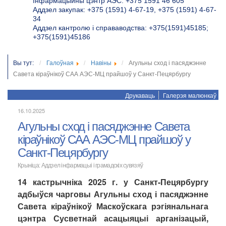
Інфармацыйны цэнтр АЭС: +375 1591 46 605
Аддзел закупак: +375 (1591) 4-67-19, +375 (1591) 4-67-
34
Аддзел кантролю і справаводства: +375(1591)45185;
+375(1591)45186
Вы тут:
Галоўная
Навіны
Агульны сход і пасяджэнне
Савета кіраўнікоў САА АЭС-МЦ прайшоў у Санкт-Пецярбургу
Друкаваць
Галерэя малюнкаў
16.10.2025
Агульны сход і пасяджэнне Савета
кіраўнікоў САА АЭС-МЦ прайшоў у
Санкт-Пецярбургу
Крыніца: Аддзел інфармацыі і грамадскіх сувязяў
14 кастрычніка 2025 г. у Санкт-Пецярбургу
адбыўся чарговы Агульны сход і пасяджэнне
Савета кіраўнікоў Маскоўскага рэгіянальнага
цэнтра Сусветнай асацыяцыі арганізацый,