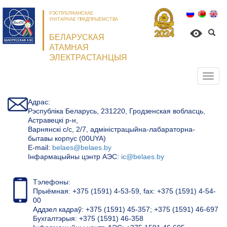
РЭСПУБЛІКАНСКАЕ
УНІТАРНАЕ ПРАДПРЫЕМСТВА
БЕЛАРУСКАЯ
АТАМНАЯ
ЭЛЕКТРАСТАНЦЫЯ
Откр
нави
Адрас:
Рэспубліка Беларусь, 231220, Гродзенская вобласць,
Астравецкі р-н,
Варнянскі с/с, 2/7, адміністрацыйна-лабараторна-
бытавы корпус (00UYA)
Е-mail:
belaes@belaes.by
Інфармацыйны цэнтр АЭС:
ic@belaes.by
Тэлефоны:
Прыёмная: +375 (1591) 4-53-59, fax: +375 (1591) 4-54-
00
Аддзел кадраў: +375 (1591) 45-357; +375 (1591) 46-697
Бухгалтэрыя: +375 (1591) 46-358