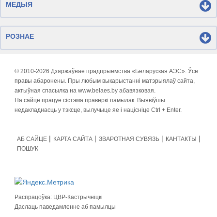
МЕДЫЯ
РОЗНАЕ
© 2010-
2026 Дзяржаўнае прадпрыемства «Беларуская АЭС». Ўсе
правы абаронены. Пры любым выкарыстанні матэрыялаў сайта,
актыўная спасылка на www.belaes.by абавязковая.
На сайце працуе сістэма праверкі памылак. Выявіўшы
недакладнасць у тэксце, вылучыце яе і націсніце Ctrl + Enter.
АБ САЙЦЕ
КАРТА САЙТА
ЗВАРОТНАЯ СУВЯЗЬ
КАНТАКТЫ
ПОШУК
Распрацоўка:
ЦВР-Кастрычніцкі
Даслаць паведамленне аб памылцы