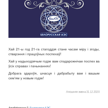
Хай 21-ы год 21-га стагоддзя стане часам міру і згоды,
стварэння і працоўных поспехаў!
Хай у надыходзячым годзе вам спадарожнічае поспех ва
ўсіх справах і пачынаннях!
Добрага здароўя, шчасця і дабрабыту вам і вашым
сем'ям у новым годзе!
Апошняя змена 31.12.2020