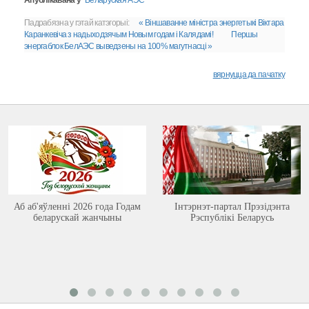
Апублікавана ў
Беларуская АЭС
Падрабязна у гэтай катэгорыі:
« Віншаванне міністра энергетыкі Віктара
Каранкевіча з надыходзячым Новым годам і Калядамі!
Першы
энергаблок БелАЭС выведзены на 100% магутнасці »
вярнуцца да пачатку
Аб аб'яўленні 2026 года Годам
Інтэрнэт-партал Прэзідэнта
беларускай жанчыны
Рэспублікі Беларусь