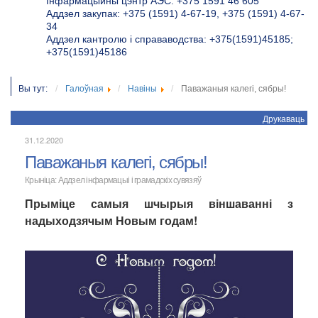
Інфармацыйны цэнтр АЭС: +375 1591 46 605
Аддзел закупак: +375 (1591) 4-67-19, +375 (1591) 4-67-
34
Аддзел кантролю і справаводства: +375(1591)45185;
+375(1591)45186
Вы тут:
Галоўная
Навіны
Паважаныя калегі, сябры!
Друкаваць
31.12.2020
Паважаныя калегі, сябры!
Крыніца: Аддзел інфармацыі і грамадскіх сувязяў
Прыміце самыя шчырыя віншаванні з
надыходзячым Новым годам!