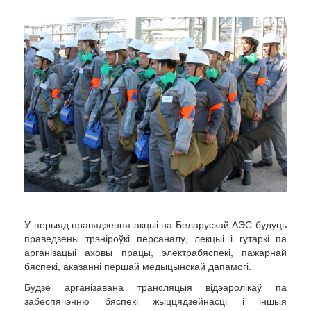
У перыяд правядзення акцыі на Беларускай АЭС будуць
праведзены трэніроўкі персаналу, лекцыі і гутаркі па
арганізацыі аховы працы, электрабяспекі, пажарнай
бяспекі, аказанні першай медыцынскай дапамогі.
Будзе арганізавана трансляцыя відэаролікаў па
забеспячэнню бяспекі жыццядзейнасці і іншыя