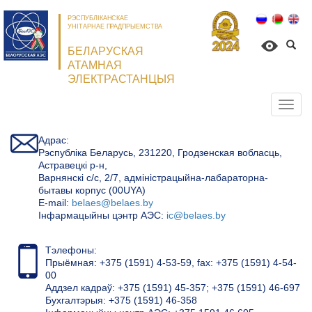
РЭСПУБЛІКАНСКАЕ
УНІТАРНАЕ ПРАДПРЫЕМСТВА
БЕЛАРУСКАЯ
АТАМНАЯ
ЭЛЕКТРАСТАНЦЫЯ
Откр
нави
Адрас:
Рэспубліка Беларусь, 231220, Гродзенская вобласць,
Астравецкі р-н,
Варнянскі с/с, 2/7, адміністрацыйна-лабараторна-
бытавы корпус (00UYA)
Е-mail:
belaes@belaes.by
Інфармацыйны цэнтр АЭС:
ic@belaes.by
Тэлефоны:
Прыёмная: +375 (1591) 4-53-59, fax: +375 (1591) 4-54-
00
Аддзел кадраў: +375 (1591) 45-357; +375 (1591) 46-697
Бухгалтэрыя: +375 (1591) 46-358