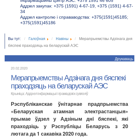
Інфармацыйны цэнтр АЭС: +375 1591 46 605
Аддзел закупак: +375 (1591) 4-67-19, +375 (1591) 4-67-
34
Аддзел кантролю і справаводства: +375(1591)45185;
+375(1591)45186
Вы тут:
Галоўная
Навіны
Мерапрыемствы Адзінага дня
бяспекі праходзяць на беларускай АЭС
Друкаваць
20.02.2020
Мерапрыемствы Адзінага дня бяспекі
праходзяць на беларускай АЭС
Крыніца: Аддзел інфармацыі і грамадскіх сувязяў
Рэспубліканскае ўнітарнае прадпрыемства
«Беларуская атамная электрастанцыя»
прымае ўдзел у Адзіным днi бяспекі, які
праходзіць у Рэспубліцы Беларусь з 20
лютага да 1 сакавіка 2020 года.