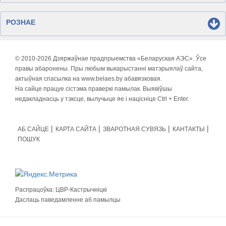
РОЗНАЕ
© 2010-
2026 Дзяржаўнае прадпрыемства «Беларуская АЭС». Ўсе
правы абаронены. Пры любым выкарыстанні матэрыялаў сайта,
актыўная спасылка на www.belaes.by абавязковая.
На сайце працуе сістэма праверкі памылак. Выявіўшы
недакладнасць у тэксце, вылучыце яе і націсніце Ctrl + Enter.
АБ САЙЦЕ
КАРТА САЙТА
ЗВАРОТНАЯ СУВЯЗЬ
КАНТАКТЫ
ПОШУК
Распрацоўка:
ЦВР-Кастрычніцкі
Даслаць паведамленне аб памылцы