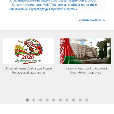
М. I. правядзе прыём грамадзян у г. Астраўцы Гродзенскай вобласці
Беларусь прымае місію МАГАТЭ па комплекснай ацэнцы развіцця
нацыянальнай інфраструктуры ядзернай энергетыкі »
вярнуцца да пачатку
Аб аб'яўленні 2026 года Годам
Інтэрнэт-партал Прэзідэнта
беларускай жанчыны
Рэспублікі Беларусь