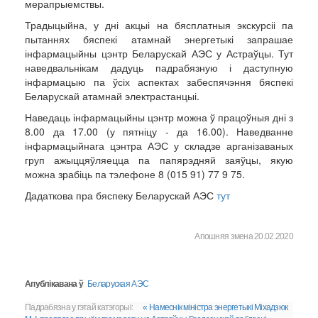
мерапрыемствы.
Традыцыйна, у дні акцыі на бясплатныя экскурсіі па
пытаннях бяспекі атамнай энергетыкі запрашае
інфармацыйны цэнтр Беларускай АЭС у Астраўцы. Тут
наведвальнікам дадуць падрабязную і даступную
інфармацыю па ўсіх аспектах забеспячэння бяспекі
Беларускай атамнай электрастанцыі.
Наведаць інфармацыйны цэнтр можна ў працоўныя дні з
8.00 да 17.00 (у пятніцу - да 16.00). Наведванне
інфармацыйнага цэнтра АЭС у складзе арганізаваных
груп ажыццяўляецца па папярэдняй заяўцы, якую
можна зрабіць па тэлефоне 8 (015 91) 77 9 75.
Дадаткова пра бяспеку Беларускай АЭС
тут
Апошняя змена 20.02.2020
Апублікавана ў
Беларуская АЭС
Падрабязна у гэтай катэгорыі:
« Намеснік міністра энергетыкі Міхадзюк