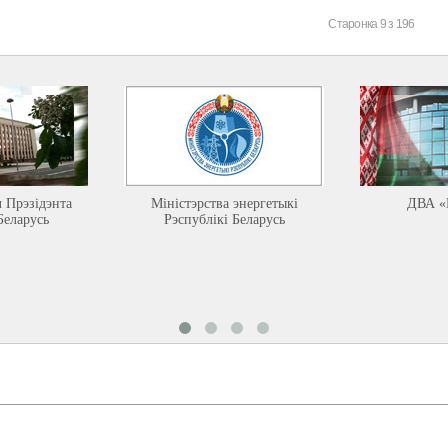
Старонка 9 з 196
л Прэзідэнта
Міністэрства энергетыкі
ДВА «
Беларусь
Рэспублікі Беларусь