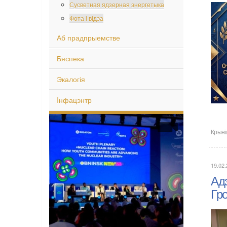
Сусветная ядзерная энергетыка
Фота і відэа
Аб прадпрыемстве
Бяспека
Экалогія
Iнфацэнтр
Крыні
19.02
Ад
Гр