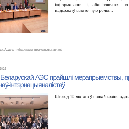
інфармавання і, абапіраючыся на 
падкрэсліў выключную ролю…
ца:
Аддзел інфармацыі і грамадскіх сувязяў
.2026
 Беларускай АЭС прайшлі мерапрыемствы, 
наў-інтэрнацыяналістаў
Штогод 15 лютага ў нашай краіне адзн