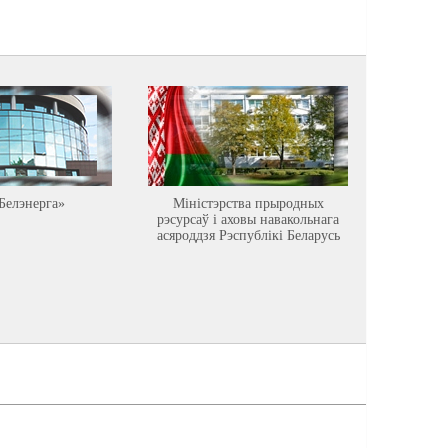
Белэнерга»
Міністэрства прыродных
Астравец
рэсурсаў і аховы навакольнага
асяроддзя Рэспублікі Беларусь