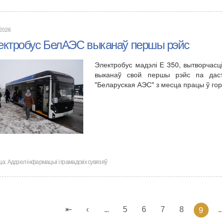
.2026
ектробус БелАЭС выканаў першы рэйс
Электробус мадэлі Е 350, вытворчасц
выканаў свой першы рэйс па даст
"Беларуская АЭС" з месца працы ў гор
ца:
Аддзел інфармацыі і грамадскіх сувязяў
...
5
6
7
8
..
9