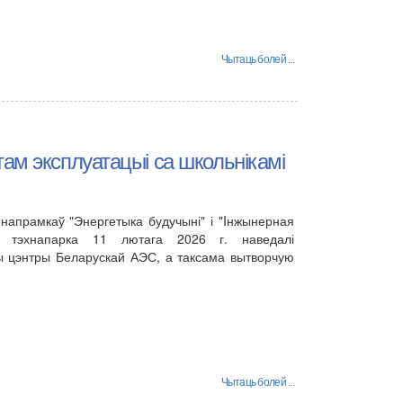
Чытаць болей ...
ам эксплуатацыі са школьнікамі
напрамкаў "Энергетыка будучыні" і "Iнжынерная
га тэхнапарка 11 лютага 2026 г. наведалі
ы цэнтры Беларускай АЭС, а таксама вытворчую
Чытаць болей ...