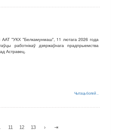
і ААТ "УКХ "Белкамунмаш", 11 лютага 2026 года
аўцы работнікаў дзяржаўнага прадпрыемства
ад Астравец.
Чытаць болей ...
.
11
12
13