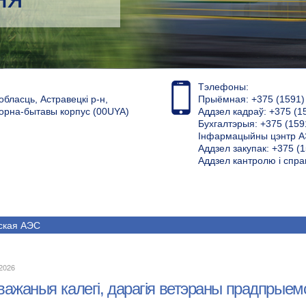
Тэлефоны:
обласць, Астравецкі р-н,
Прыёмная: +375 (1591) 4
торна-бытавы корпус (00UYA)
Аддзел кадраў: +375 (1
Бухгалтэрыя: +375 (159
Інфармацыйны цэнтр АЭ
Аддзел закупак: +375 (1
Аддзел кантролю і спра
ская АЭС
.2026
важаныя калегі, дарагія ветэраны прадпрыем