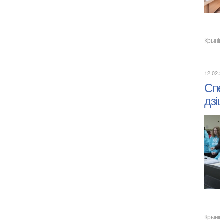
Крыні
12.02
Сп
дзі
Крыні