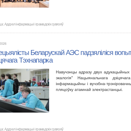
ца:
Аддзел інфармацыі і грамадскіх сувязяў
.2026
ецыялісты Беларускай АЭС падзяліліся вопыт
цячага Тэхнапарка
Навучэнцы адразу двух адукацыйных 
экалогія" Нацыянальнага дзіцяча
інфармацыйны і вучэбна-трэніровачн
пляцоўку атамнай электрастанцыі.
ца:
Аддзел інфармацыі і грамадскіх сувязяў