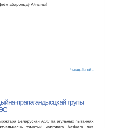
Днём абаронцаў Айчыны!
Чытаць болей ...
цыйна-прапагандысцкай групы
АЭС
дырэктара Беларускай АЭС па агульных пытаннях
туальнасць тэматыкі чарговага Адзінага дня