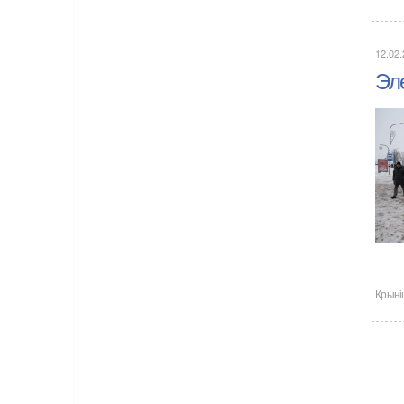
12.02
Эл
Крыні