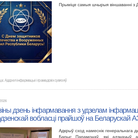
Прыміце самыя шчырыя віншаванні з 
ца:
Аддзел інфармацыі і грамадскіх сувязяў
.2026
зіны дзень інфармавання з удзелам інфарма
одзенскай вобласці прайшоў на Беларускай 
Адкрыў сход намеснік генеральнага 
Барыс Парамонаў, які адзначыў ак