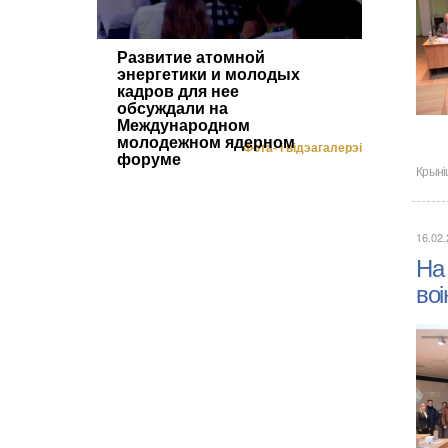
Развитие атомной
энергетики и молодых
кадров для нее
обсуждали на
Международном
молодежном ядерном
Фота- і відэагалерэі
форуме
Крыні
16.02
На
воі