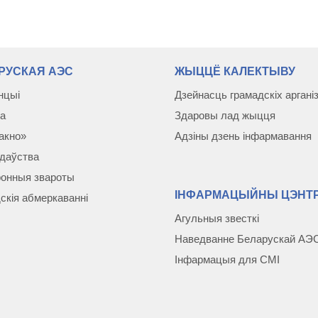
РУСКАЯ АЭС
ЖЫЦЦЁ КАЛЕКТЫВУ
нцыі
Дзейнасць грамадскіх аргані
а
Здаровы лад жыцця
акно»
Адзіны дзень інфармавання
даўства
онныя звароты
ІНФАРМАЦЫЙНЫ ЦЭНТР
скія абмеркаваннi
Агульныя звесткі
Наведванне Беларускай АЭ
Інфармацыя для СМІ