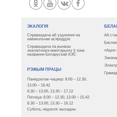
ЭКАЛОГІЯ
БЕЛА
Справаздача аб уздзеянні на
Аб ста
навакольнае асяроддзе
Бяспек
Справаздача па выніках
«Адно 
экалагічнага маніторынгу ў зоне
назірання Беларускай АЭС
Закана
Электр
РЭЖЫМ ПРАЦЫ
Грамад
Панядзелак-чацвер: 8.00 – 12.30,
13.00 – 16.42
8.30 – 13.00, 13.30 – 17.12
Пятніца: 8.00 – 12.30, 13.00 – 15.42
8.30 – 13.00, 13.30 – 16.12
Субота, нядзеля: выхадны