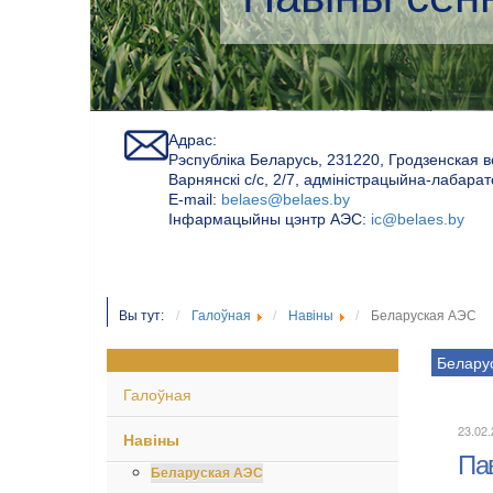
Адрас:
Рэспубліка Беларусь, 231220, Гродзенская в
Варнянскі с/с, 2/7, адміністрацыйна-лабара
Е-mail:
belaes@belaes.by
Інфармацыйны цэнтр АЭС:
ic@belaes.by
Вы тут:
Галоўная
Навіны
Беларуская АЭС
Белару
Галоўная
23.02
Навіны
Па
Беларуская АЭС