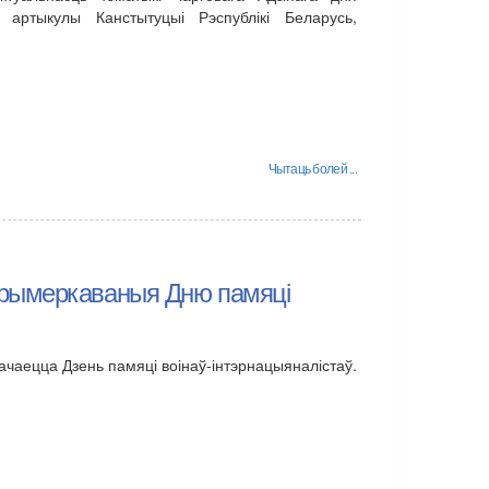
артыкулы Канстытуцыі Рэспублікі Беларусь,
Чытаць болей ...
прымеркаваныя Дню памяці
ачаецца Дзень памяці воінаў-інтэрнацыяналістаў.