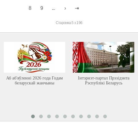
8
9
...
Старонка 5 з 196
Аб аб'яўленні 2026 года Годам
Інтэрнэт-партал Прэзідэнта
беларускай жанчыны
Рэспублікі Беларусь