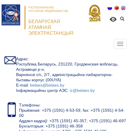
РЭСПУБЛІКАНСКАЕ
УНІТАРНАЕ ПРАДПРЫЕМСТВА
БЕЛАРУСКАЯ
АТАМНАЯ
ЭЛЕКТРАСТАНЦЫЯ
Откр
нави
Адрас:
Рэспубліка Беларусь, 231220, Гродзенская вобласць,
Астравецкі р-н,
Варнянскі с/с, 2/7, адміністрацыйна-лабараторна-
бытавы корпус (00UYA)
Е-mail:
belaes@belaes.by
Інфармацыйны цэнтр АЭС:
ic@belaes.by
Тэлефоны:
Прыёмная: +375 (1591) 4-53-59, fax: +375 (1591) 4-54-
00
Аддзел кадраў: +375 (1591) 45-357; +375 (1591) 46-697
Бухгалтэрыя: +375 (1591) 46-358