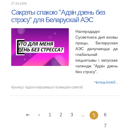
27.04.2026
Сакрэты спакою "Адзін дзень без
стрэсу" для Беларускай АЭС
Напярэдадні
Сусветнага дня аховы
працы, Беларуская
АЭС далучаецца да
глабальнай
ініцыятывы і запускае
чэлендж "Адзін дзень
без стрэсу".
Чытаць болей ...
Крыніца:
Аддзел інфармацыі і грамадскіх сувязяў
1
2
3
...
6
5
7