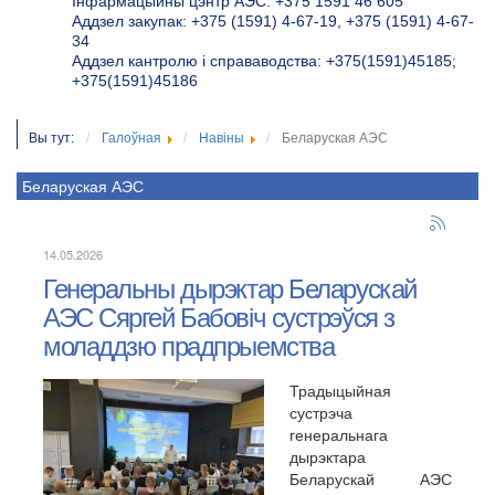
Інфармацыйны цэнтр АЭС: +375 1591 46 605
Аддзел закупак: +375 (1591) 4-67-19, +375 (1591) 4-67-
34
Аддзел кантролю і справаводства: +375(1591)45185;
+375(1591)45186
Вы тут:
Галоўная
Навіны
Беларуская АЭС
Беларуская АЭС
14.05.2026
Генеральны дырэктар Беларускай
АЭС Сяргей Бабовіч сустрэўся з
моладдзю прадпрыемства
Традыцыйная
сустрэча
генеральнага
дырэктара
Беларускай АЭС