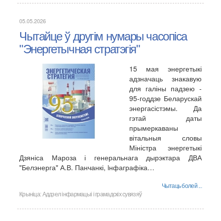
05.05.2026
Чытайце ў другім нумары часопіса
"Энергетычная стратэгія"
15 мая энергетыкі
адзначаць знакавую
для галіны падзею -
95-годдзе Беларускай
энергасістэмы. Да
гэтай даты
прымеркаваны
вітальныя словы
Міністра энергетыкі
Дзяніса Мароза і генеральнага дырэктара ДВА
"Белэнерга" А.В. Панчанкі, iнфаграфіка…
Чытаць болей ...
Крыніца:
Аддзел інфармацыі і грамадскіх сувязяў