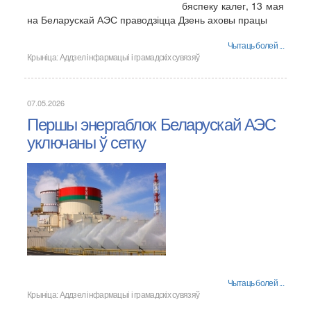
бяспеку калег, 13 мая
на Беларускай АЭС праводзіцца Дзень аховы працы
Чытаць болей ...
Крыніца:
Аддзел інфармацыі і грамадскіх сувязяў
07.05.2026
Першы энергаблок Беларускай АЭС
уключаны ў сетку
Чытаць болей ...
Крыніца:
Аддзел інфармацыі і грамадскіх сувязяў