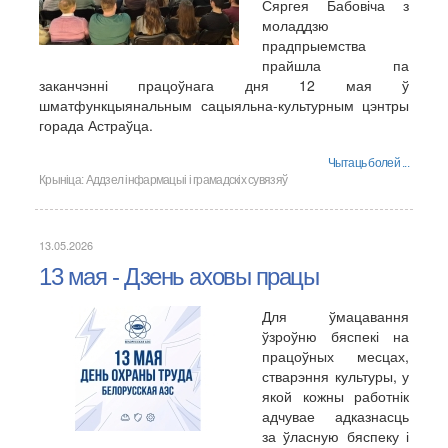
Сяргея Бабовіча з
моладдзю
прадпрыемства
прайшла па
заканчэнні працоўнага дня 12 мая ў
шматфункцыянальным сацыяльна-культурным цэнтры
горада Астраўца.
Чытаць болей ...
Крыніца:
Аддзел інфармацыі і грамадскіх сувязяў
13.05.2026
13 мая - Дзень аховы працы
Для ўмацавання
ўзроўню бяспекі на
працоўных месцах,
стварэння культуры, у
якой кожны работнік
адчувае адказнасць
за ўласную бяспеку і