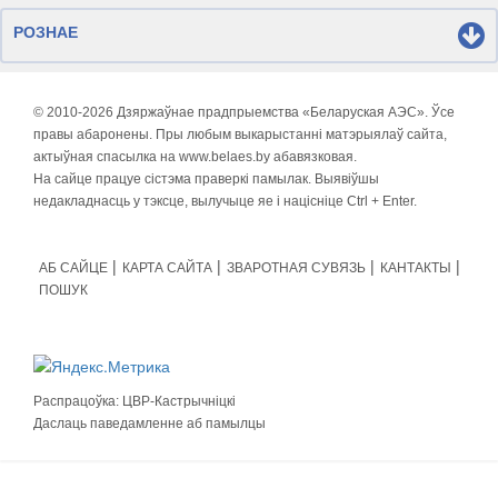
РОЗНАЕ
© 2010-
2026 Дзяржаўнае прадпрыемства «Беларуская АЭС». Ўсе
правы абаронены. Пры любым выкарыстанні матэрыялаў сайта,
актыўная спасылка на www.belaes.by абавязковая.
На сайце працуе сістэма праверкі памылак. Выявіўшы
недакладнасць у тэксце, вылучыце яе і націсніце Ctrl + Enter.
АБ САЙЦЕ
КАРТА САЙТА
ЗВАРОТНАЯ СУВЯЗЬ
КАНТАКТЫ
ПОШУК
Распрацоўка:
ЦВР-Кастрычніцкі
Даслаць паведамленне аб памылцы