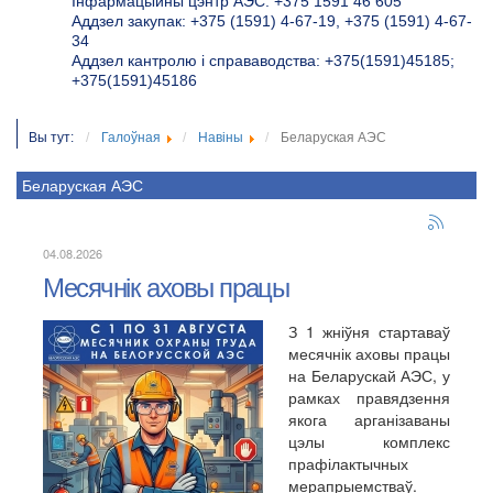
Інфармацыйны цэнтр АЭС: +375 1591 46 605
Аддзел закупак: +375 (1591) 4-67-19, +375 (1591) 4-67-
34
Аддзел кантролю і справаводства: +375(1591)45185;
+375(1591)45186
Вы тут:
Галоўная
Навіны
Беларуская АЭС
Беларуская АЭС
04.08.2026
Месячнік аховы працы
З 1 жніўня стартаваў
месячнік аховы працы
на Беларускай АЭС, у
рамках правядзення
якога арганізаваны
цэлы комплекс
прафілактычных
мерапрыемстваў.