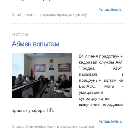
Чытаць болей ...
Крыніца:
Аддзел інфармацыі і грамадскіх сувязяў
28.07.2026
Абмен вопытам
24 ліпеня прадстаўнікі
кадравай службы ААТ
"Гродна Азот"
пабывалі з
працоўным візітам на
БелАЭС. Мэта -
умацаванне
супрацоўніцтва і
вывучэнне перадавых
практык у сферы HR.
Чытаць болей ...
Крыніца:
Отдел информации и общественных связей