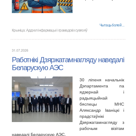
Чытаць болей ...
Крыніца:
Аддзел інфармацыі і грамадскіх сувязяў
31.07.2026
Работнікі Дзяржатамнагляду наведалі
Беларускую АЭС
30 ліпеня начальнік
Дэпартамента па
ядзернай і
радыяцыйнай
бяспецы МНС
Аляксандр Іваніцкі і
прадстаўнікі
Дзяржатамнагляду з
рабочым візітам
наведалі Беларускую АЭС.