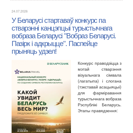
24.07.2026
У Беларусі стартаваў конкурс па
стварэнні канцэпцыі турыстычнага
вобраза Беларусі "Вобраз Беларусі.
Пазірк і адкрыцце". Паспейце
прыняць удзел!
Конкурс праводзіцца з
мэтай стварэння
візуальнага сімвала
(лагатыпа) і слогана
(тэкставай асацыяцыі)
для фарміравання
турыстычнага вобраза
Рэспублікі Беларусь.
Этапы правядзення: