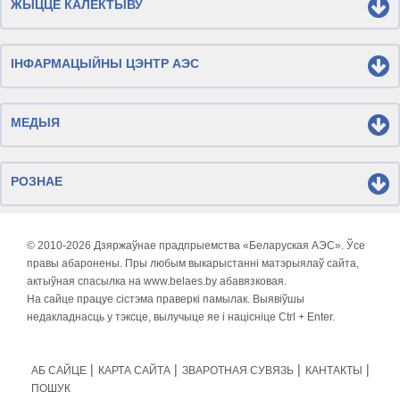
ЖЫЦЦЁ КАЛЕКТЫВУ
ІНФАРМАЦЫЙНЫ ЦЭНТР АЭС
МЕДЫЯ
РОЗНАЕ
© 2010-
2026 Дзяржаўнае прадпрыемства «Беларуская АЭС». Ўсе
правы абаронены. Пры любым выкарыстанні матэрыялаў сайта,
актыўная спасылка на www.belaes.by абавязковая.
На сайце працуе сістэма праверкі памылак. Выявіўшы
недакладнасць у тэксце, вылучыце яе і націсніце Ctrl + Enter.
АБ САЙЦЕ
КАРТА САЙТА
ЗВАРОТНАЯ СУВЯЗЬ
КАНТАКТЫ
ПОШУК