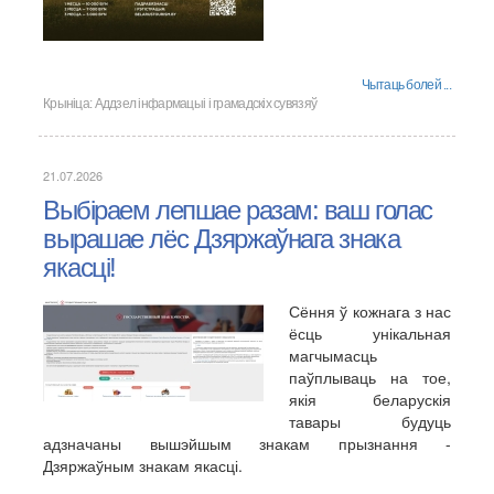
Чытаць болей ...
Крыніца:
Аддзел інфармацыі і грамадскіх сувязяў
21.07.2026
Выбіраем лепшае разам: ваш голас
вырашае лёс Дзяржаўнага знака
якасці!
Сёння ў кожнага з нас
ёсць унікальная
магчымасць
паўплываць на тое,
якія беларускія
тавары будуць
адзначаны вышэйшым знакам прызнання -
Дзяржаўным знакам якасці.