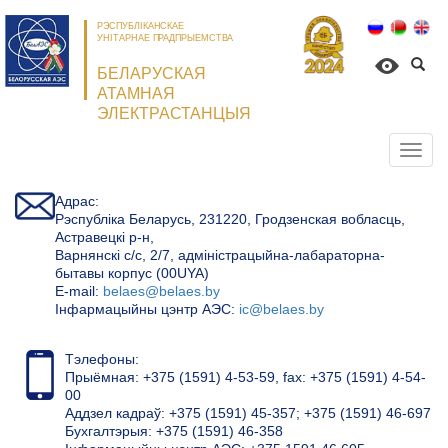
РЭСПУБЛІКАНСКАЕ
УНІТАРНАЕ ПРАДПРЫЕМСТВА
БЕЛАРУСКАЯ
АТАМНАЯ
ЭЛЕКТРАСТАНЦЫЯ
Откр
нави
Адрас:
Рэспубліка Беларусь, 231220, Гродзенская вобласць,
Астравецкі р-н,
Варнянскі с/с, 2/7, адміністрацыйна-лабараторна-
бытавы корпус (00UYA)
Е-mail:
belaes@belaes.by
Інфармацыйны цэнтр АЭС:
ic@belaes.by
Тэлефоны:
Прыёмная: +375 (1591) 4-53-59, fax: +375 (1591) 4-54-
00
Аддзел кадраў: +375 (1591) 45-357; +375 (1591) 46-697
Бухгалтэрыя: +375 (1591) 46-358