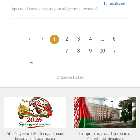
Чытаць болей ...
Крыніца:
Отдел информации и общественных связей
2
3
4
...
6
1
7
8
9
10
Старонка 1 з 196
Аб аб'яўленні 2026 года Годам
Інтэрнэт-партал Прэзідэнта
беларускай жанчыны
Рэспублікі Беларусь