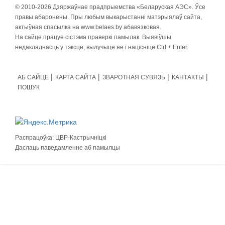
© 2010-
2026 Дзяржаўнае прадпрыемства «Беларуская АЭС». Ўсе
правы абаронены. Пры любым выкарыстанні матэрыялаў сайта,
актыўная спасылка на www.belaes.by абавязковая.
На сайце працуе сістэма праверкі памылак. Выявіўшы
недакладнасць у тэксце, вылучыце яе і націсніце Ctrl + Enter.
АБ САЙЦЕ
КАРТА САЙТА
ЗВАРОТНАЯ СУВЯЗЬ
КАНТАКТЫ
ПОШУК
Распрацоўка:
ЦВР-Кастрычніцкі
Даслаць паведамленне аб памылцы