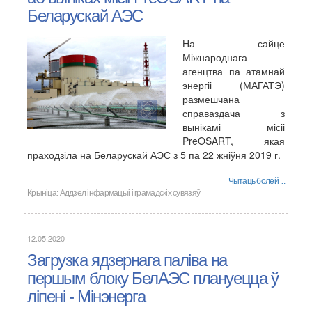
Беларускай АЭС
На сайце
Міжнароднага
агенцтва па атамнай
энергіі (МАГАТЭ)
размешчана
справаздача з
вынікамі місіі
PreOSART, якая
праходзіла на Беларускай АЭС з 5 па 22 жніўня 2019 г.
Чытаць болей ...
Крыніца:
Аддзел інфармацыі і грамадскіх сувязяў
12.05.2020
Загрузка ядзернага паліва на
першым блоку БелАЭС плануецца ў
ліпені - Мінэнерга