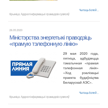
Чытаць болей ...
Крыніца:
Аддзел інфармацыі і грамадскіх сувязяў
26.05.2020
Міністэрства энергетыкі праводзіць
«прамую тэлефонную лінію»
29 мая 2020 года,
пятніца, адбудзецца
тэматычная «прамая
тэлефонная лінія»
«Ход рэалізацыі
праекта будаўніцтва
Беларускай АЭС».
Чытаць болей ...
Крыніца:
Аддзел інфармацыі і грамадскіх сувязяў