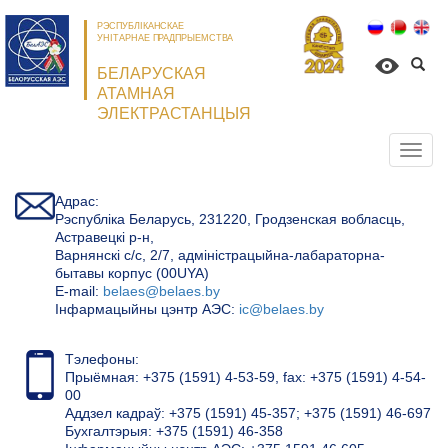
РЭСПУБЛІКАНСКАЕ
УНІТАРНАЕ ПРАДПРЫЕМСТВА
БЕЛАРУСКАЯ
АТАМНАЯ
ЭЛЕКТРАСТАНЦЫЯ
Откр
нави
Адрас:
Рэспубліка Беларусь, 231220, Гродзенская вобласць,
Астравецкі р-н,
Варнянскі с/с, 2/7, адміністрацыйна-лабараторна-
бытавы корпус (00UYA)
Е-mail:
belaes@belaes.by
Інфармацыйны цэнтр АЭС:
ic@belaes.by
Тэлефоны:
Прыёмная: +375 (1591) 4-53-59, fax: +375 (1591) 4-54-
00
Аддзел кадраў: +375 (1591) 45-357; +375 (1591) 46-697
Бухгалтэрыя: +375 (1591) 46-358