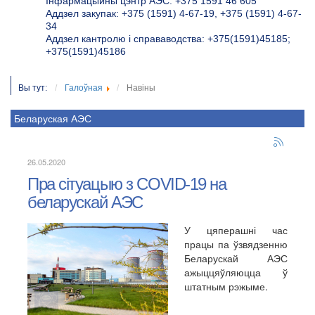
Інфармацыйны цэнтр АЭС: +375 1591 46 605
Аддзел закупак: +375 (1591) 4-67-19, +375 (1591) 4-67-
34
Аддзел кантролю і справаводства: +375(1591)45185;
+375(1591)45186
Вы тут:
Галоўная
Навіны
Беларуская АЭС
26.05.2020
Пра сітуацыю з COVID-19 на
беларускай АЭС
У цяперашні час
працы па ўзвядзенню
Беларускай АЭС
ажыццяўляюцца ў
штатным рэжыме.