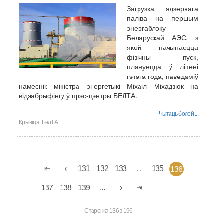
Загрузка ядзернага
паліва на першым
энергаблоку
Беларускай АЭС, з
якой пачынаецца
фізічны пуск,
плануецца ў ліпені
гэтага года, паведаміў
намеснік міністра энергетыкі Міхаіл Міхадзюк на
відэабрыфінгу ў прэс-цэнтры БЕЛТА.
Чытаць болей ...
Крыніца:
БелТА
131
132
133
...
135
136
137
138
139
...
Старонка 136 з 196