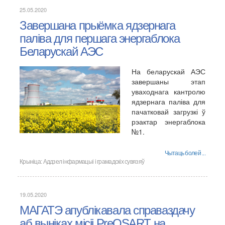
25.05.2020
Завершана прыёмка ядзернага
паліва для першага энергаблока
Беларускай АЭС
На беларускай АЭС
завершаны этап
уваходнага кантролю
ядзернага паліва для
пачатковай загрузкі ў
рэактар энергаблока
№1.
Чытаць болей ...
Крыніца:
Аддзел інфармацыі і грамадскіх сувязяў
19.05.2020
МАГАТЭ апублікавала справаздачу
аб выніках місіі PreOSART на