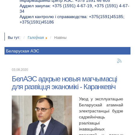
Інфармацыйны цэнтр АЭС: +375 1591 46 605
Аддзел закупак: +375 (1591) 4-67-19, +375 (1591) 4-67-
34
Аддзел кантролю і справаводства: +375(1591)45185;
+375(1591)45186
Вы тут:
Галоўная
Навіны
Беларуская АЭС
03.08.2020
БелАЭС адкрые новыя магчымасці
для развіцця эканомікі - Каранкевіч
Увод у эксплуатацыю
Беларускай атамнай
электрастанцыі будзе
садзейнічаць
рэалізацыі
інавацыйных
праектаў у розных