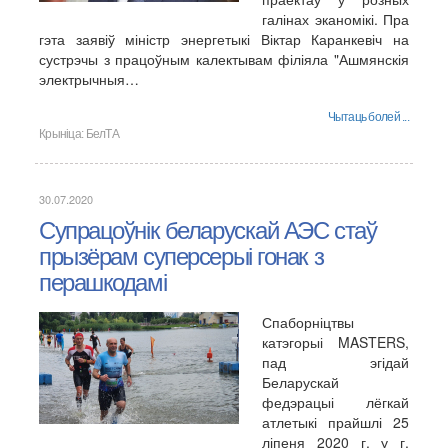
галінах эканомікі. Пра
гэта заявіў міністр энергетыкі Віктар Каранкевіч на
сустрэчы з працоўным калектывам філіяла "Ашмянскія
электрычныя…
Чытаць болей ...
Крыніца:
БелТА
30.07.2020
Супрацоўнік беларускай АЭС стаў
прызёрам суперсерыі гонак з
перашкодамі
Спаборніцтвы
катэгорыі MASTERS,
пад эгідай
Беларускай
федэрацыі лёгкай
атлетыкі прайшлі 25
ліпеня 2020 г. у г.