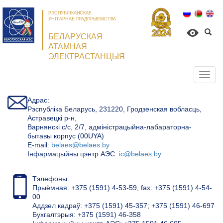
РЭСПУБЛІКАНСКАЕ
УНІТАРНАЕ ПРАДПРЫЕМСТВА
БЕЛАРУСКАЯ
АТАМНАЯ
ЭЛЕКТРАСТАНЦЫЯ
Откр
нави
Адрас:
Рэспубліка Беларусь, 231220, Гродзенская вобласць,
Астравецкі р-н,
Варнянскі с/с, 2/7, адміністрацыйна-лабараторна-
бытавы корпус (00UYA)
Е-mail:
belaes@belaes.by
Інфармацыйны цэнтр АЭС:
ic@belaes.by
Тэлефоны:
Прыёмная: +375 (1591) 4-53-59, fax: +375 (1591) 4-54-
00
Аддзел кадраў: +375 (1591) 45-357; +375 (1591) 46-697
Бухгалтэрыя: +375 (1591) 46-358