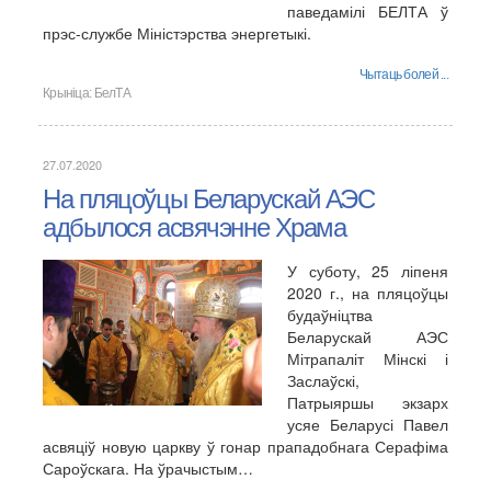
паведамілі БЕЛТА ў
прэс-службе Міністэрства энергетыкі.
Чытаць болей ...
Крыніца:
БелТА
27.07.2020
На пляцоўцы Беларускай АЭС
адбылося асвячэнне Храма
У суботу, 25 ліпеня
2020 г., на пляцоўцы
будаўніцтва
Беларускай АЭС
Мітрапаліт Мінскі і
Заслаўскі,
Патрыяршы экзарх
усяе Беларусі Павел
асвяціў новую царкву ў гонар прападобнага Серафіма
Сароўскага. На ўрачыстым…