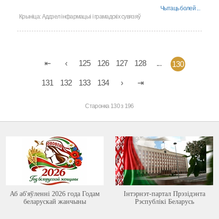
Чытаць болей ...
Крыніца:
Аддзел інфармацыі і грамадскіх сувязяў
125
126
127
128
...
130
131
132
133
134
Старонка 130 з 196
Аб аб'яўленні 2026 года Годам
Інтэрнэт-партал Прэзідэнта
беларускай жанчыны
Рэспублікі Беларусь