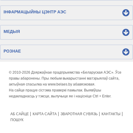
ІНФАРМАЦЫЙНЫ ЦЭНТР АЭС
МЕДЫЯ
РОЗНАЕ
© 2010-
2026 Дзяржаўнае прадпрыемства «Беларуская АЭС». Ўсе
правы абаронены. Пры любым выкарыстанні матэрыялаў сайта,
актыўная спасылка на www.belaes.by абавязковая.
На сайце працуе сістэма праверкі памылак. Выявіўшы
недакладнасць у тэксце, вылучыце яе і націсніце Ctrl + Enter.
АБ САЙЦЕ
КАРТА САЙТА
ЗВАРОТНАЯ СУВЯЗЬ
КАНТАКТЫ
ПОШУК