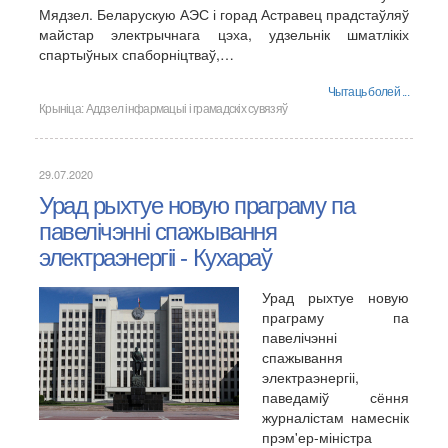
Мядзел. Беларускую АЭС і горад Астравец прадстаўляў
майстар электрычнага цэха, удзельнік шматлікіх
спартыўных спаборніцтваў,…
Чытаць болей ...
Крыніца:
Аддзел інфармацыі і грамадскіх сувязяў
29.07.2020
Урад рыхтуе новую праграму па
павелічэннi спажывання
электраэнергіі - Кухараў
Урад рыхтуе новую
праграму па
павелічэнні
спажывання
электраэнергіі,
паведаміў сёння
журналістам намеснік
прэм'ер-міністра