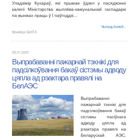
Уладзімір Кухараў, які прымае ўдзел у пасяджэнні
калегіі Міністэрства жыллёва-камунальнай гаспадаркі
па выніках працы ў I паўгоддзі…
Чытаць болей ...
Крыніца:
БелТА
28.07.2020
Выпрабаванні пажарнай тэхнікі для
падсілкоўвання бакаў сістэмы адводу
цяпла ад рэактара правялі на
БелАЭС
Выпрабаванні
пажарнай тэхнікі для
падсілкоўвання бакаў
сістэмы пасіўнага
адводу цяпла ад
рэактара правялі на
Беларускай АЭС,