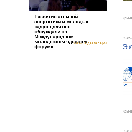
Развитие атомной
Крыні
энергетики и молодых
кадров для нее
обсуждали на
Международном
20.08
молодежном ядерном
Фота- і відэагалерэі
Эк
форуме
Крыні
20.08