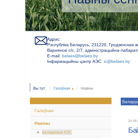
Адрас:
Рэспубліка Беларусь, 231220, Гродзенская в
Варнянскі с/с, 2/7, адміністрацыйна-лабара
Е-mail:
belaes@belaes.by
Інфармацыйны цэнтр АЭС:
ic@belaes.by
Вы тут:
Галоўная
Навіны
Белару
Галоўная
24.08
Навіны
Ба
Беларуская АЭС