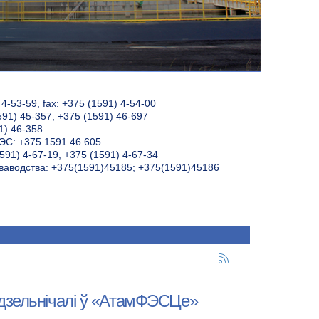
-53-59, fax: +375 (1591) 4-54-00
591) 45-357; +375 (1591) 46-697
1) 46-358
С: +375 1591 46 605
591) 4-67-19, +375 (1591) 4-67-34
ваводства: +375(1591)45185; +375(1591)45186
дзельнічалі ў «АтамФЭСЦе»