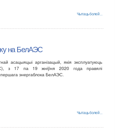
Чытаць болей ...
рку на БелАЭС
най асацыяцыі арганізацый, якія эксплуатуюць
С), з 17 па 19 жніўня 2020 года правялі
 першага энергаблока БелАЭС.
Чытаць болей ...