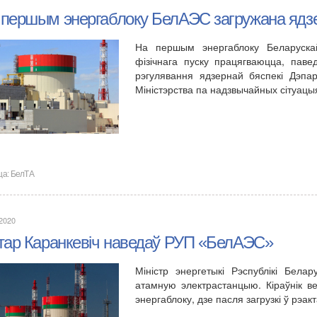
 першым энергаблоку БелАЭС загружана ядзе
На першым энергаблоку Беларуска
фізічнага пуску працягваюцца, паве
рэгулявання ядзернай бяспекі Дэпа
Міністэрства па надзвычайных сітуац
ца:
БелТА
.2020
ктар Каранкевіч наведаў РУП «БелАЭС»
Міністр энергетыкі Рэспублікі Бел
атамную электрастанцыю. Кіраўнік 
энергаблоку, дзе пасля загрузкі ў рэ