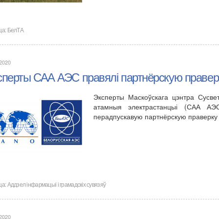
ца:
БелТА
.2020
сперты САА АЭС правялі партнёрскую праве
Эксперты Маскоўскага цэнтра Сусвет
атамныя электрастанцыі (САА АЭ
перадпускавую партнёрскую праверку
ца:
Аддзел інфармацыі і грамадскіх сувязяў
.2020