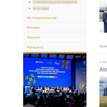
Сусветная ядзерная энергетыка
Фота і відэа
Аб прадпрыемстве
Бяспека
Экалогія
Iнфацэнтр
Крыні
21.08
Ата