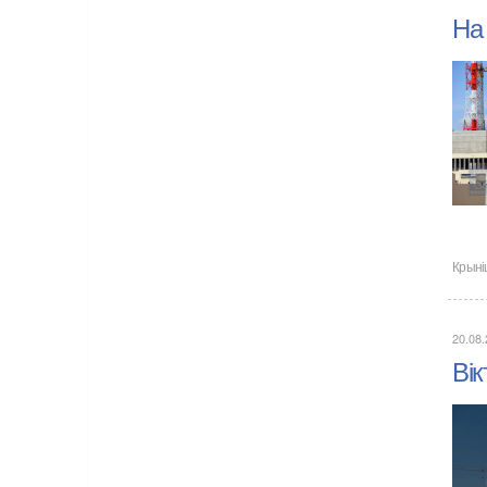
На
Крыні
20.08
Ві