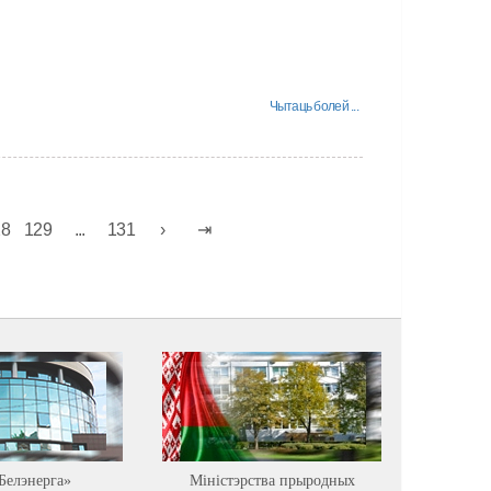
Чытаць болей ...
28
129
...
131
Белэнерга»
Міністэрства прыродных
Астравец