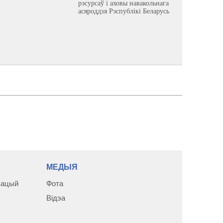
рэсурсаў і аховы навакольнага
асяроддзя Рэспублікі Беларусь
МЕДЫЯ
зацый
Фота
Відэа