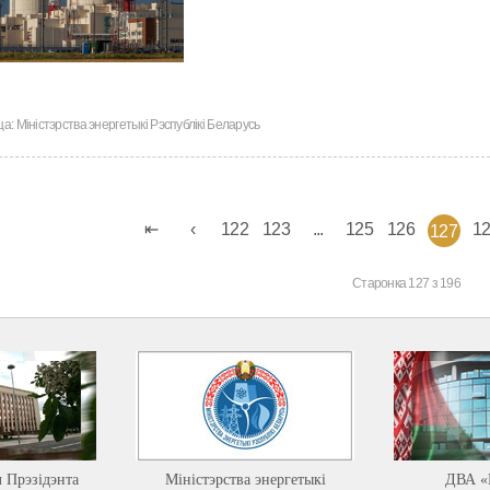
ца:
Міністэрства энергетыкі Рэспублікі Беларусь
122
123
...
125
126
1
127
Старонка 127 з 196
л Прэзідэнта
Міністэрства энергетыкі
ДВА «