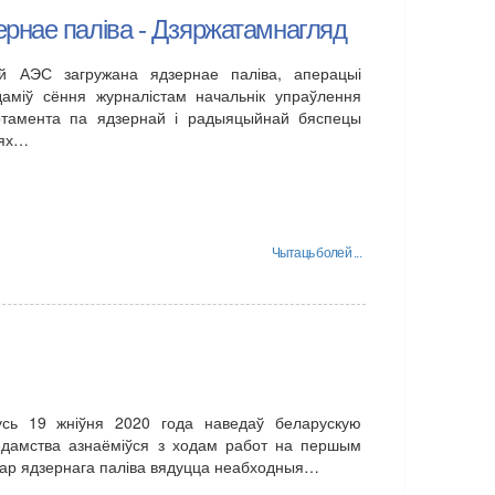
рнае паліва - Дзяржатамнагляд
й АЭС загружана ядзернае паліва, аперацыі
даміў сёння журналістам начальнік упраўлення
ртамента па ядзернай і радыяцыйнай бяспецы
ыях…
Чытаць болей ...
арусь 19 жніўня 2020 года наведаў беларускую
ведамства азнаёміўся з ходам работ на першым
актар ядзернага паліва вядуцца неабходныя…