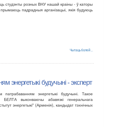
ь студэнты розных ВНУ нашай краіны - ў каторы
 прымаюць падрадныя арганізацыі, якія будуюць
Чытаць болей ...
ям энергетыкі будучыні - эксперт
м патрабаванням энергетыкі будучыні. Такое
у БЕЛТА выконваючы абавязкі генеральнага
тытут энергетыкі" (Арменія), кандыдат тэхнічных