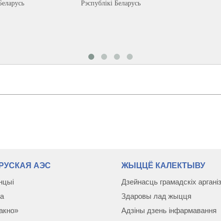
Беларусь
Рэспублікі Беларусь
РУСКАЯ АЭС
ЖЫЦЦЁ КАЛЕКТЫВУ
нцыі
Дзейнасць грамадскіх аргані
а
Здаровы лад жыцця
акно»
Адзіны дзень інфармавання