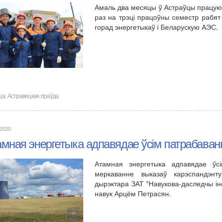
Амаль два месяцы ў Астраўцы працуюц
раз на трэці працоўны семестр рабят
горад энергетыкаў і Беларускую АЭС.
ца:
Астравецкая праўда
.2020
мная энергетыка адпавядае ўсім патрабаванн
Атамная энергетыка адпавядае ўсі
меркаванне выказаў карэспандэнт
дырэктара ЗАТ "Навукова-даследчы інс
навук Арцём Петрасян.