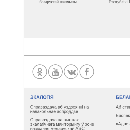
беларускай жанчыны
Рэспублікі 
ЭКАЛОГІЯ
БЕЛА
Справаздача аб уздзеянні на
Аб ста
навакольнае асяроддзе
Бяспек
Справаздача па выніках
«Адно 
экалагічнага маніторынгу ў зоне
назірання Беларускай АЭС