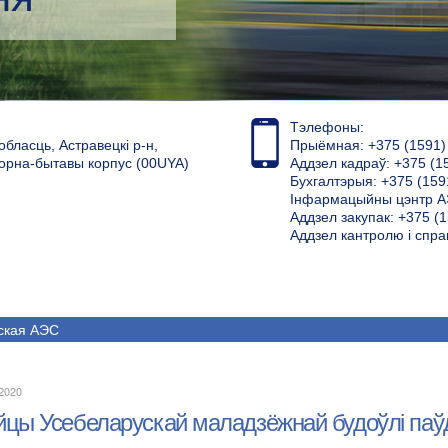
Тэлефоны:
обласць, Астравецкі р-н,
Прыёмная: +375 (1591) 4
торна-бытавы корпус (00UYA)
Аддзел кадраў: +375 (1
Бухгалтэрыя: +375 (159
Інфармацыйны цэнтр АЭ
Аддзел закупак: +375 (1
Аддзел кантролю і спра
ская АЭС
.2020
йцы Усебеларускай маладзёжнай будоўлі паў