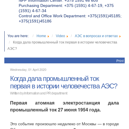
NPP Information Center: +375 1591 46 605
Purchasing Department: +375 (1591) 4-67-19, +375
(1591) 4-67-34
Control and Office Work Department: +375(1591)45185;
+375(1591)45186
You are here:
Home
Video
АЭС в вопросах и ответах
Когда дала промышленный ток первая в истории человечества
АЭС?
Print
Wednesday, 01 April 2020
Когда дала промышленный ток
первая в истории человечества АЭС?
Written by
Information and PR department
Первая атомная электростанция дала
промышленный ток 27 июня 1954 года.
Это событие произошло недалеко от Москвы — в городе