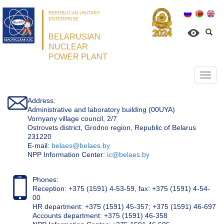
REPUBLICAN UNITARY
ENTERPRISE
BELARUSIAN
NUCLEAR
POWER PLANT
Откр
нави
Address:
Administrative and laboratory building (00UYA)
Vornyany village council, 2/7
Ostrovets district, Grodno region, Republic of Belarus
231220
Е-mail:
belaes@belaes.by
NPP Information Center:
ic@belaes.by
Phones:
Reception: +375 (1591) 4-53-59, fax: +375 (1591) 4-54-
00
HR department: +375 (1591) 45-357; +375 (1591) 46-697
Accounts department: +375 (1591) 46-358