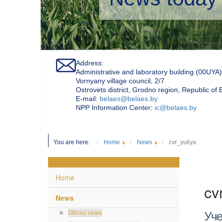
Address:
Administrative and laboratory building (00UYA)
Vornyany village council, 2/7
Ostrovets district, Grodno region, Republic of
Е-mail:
belaes@belaes.by
NPP Information Center:
ic@belaes.by
You are here:
Home
News
cvr_yuliya
Home
cv
News
Official news
Уче