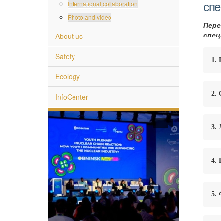
International collaboration
спе
Photo and video
Пер
спец
About us
Safety
1.
Ecology
2. 
InfoCenter
3.
4. 
5.