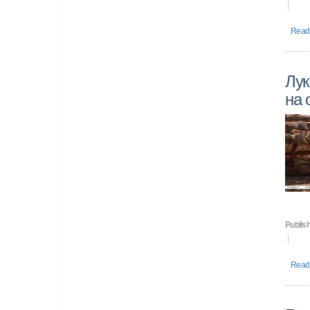
Read 
Лук
на 
Publish
Read 