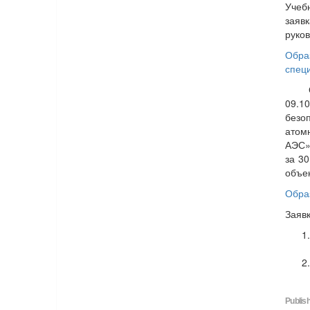
Учеб
заяв
руко
Обра
спец
Обра
09.1
безо
атом
АЭС»
за 3
объе
Обра
Заяв
Publish