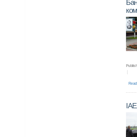
Бан
ком
Publish
Read 
IAE