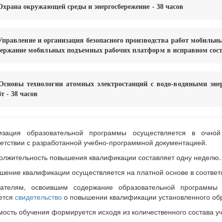
 Охрана окружающей среды и энергосбережение - 38 часов
 Управление и организация безопасного производства работ мобил
держание мобильных подъемных рабочих платформ в исправном состо
 Основы технологии атомных электростанций с водо-водяными эн
т - 38 часов
изация образовательной программы осуществляется в очно
ветствии с разработанной учебно-программной документацией.
олжительность повышения квалификации составляет одну неделю.
шение квалификации осуществляется на платной основе в соответс
ателям, освоившим содержание образовательной программы
ется
свидетельство
о повышении квалификации установленного об
мость обучения формируется исходя из количественного состава у