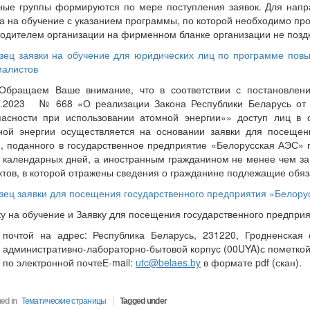
ные группы формируются по мере поступления заявок. Для напр
ка на обучение с указанием программы, по которой необходимо про
водителем организации на фирменном бланке организации не поздн
зец заявки на обучение для юридических лиц по программе пов
иалистов
щаем Ваше внимание, что в соответствии с постановление
0.2023 № 668 «О реализации Закона Республики Беларусь от 
пасности при использовании атомной энергии»» доступ лиц в
ной энергии осуществляется на основании заявки для посещен
, поданного в государственное предприятие «Белорусская АЭС» 
0 календарных дней, а иностранным гражданином не менее чем з
ктов, в которой отражены сведения о гражданине подлежащие обяз
зец заявки для посещения государственного предприятия «Белор
ку на обучение и Заявку для посещения государственного предпри
почтой на адрес: Республика Беларусь, 231220, Гродненская о
административно-лабораторно-бытовой корпус (00UYA)с пометкой
по электронной почтеЕ-mail:
utc@belaes.by
в формате pdf (скан).
ed in
Тематические страницы
Tagged under