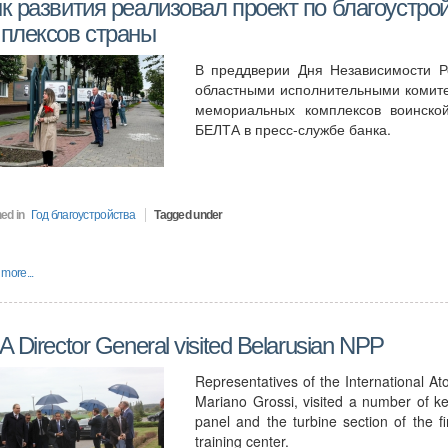
к развития реализовал проект по благоустр
плексов страны
В преддверии Дня Независимости Р
областными исполнительными комите
мемориальных комплексов воинско
БЕЛТА в пресс-службе банка.
ed in
Год благоустройства
Tagged under
more...
A Director General visited Belarusian NPP
Representatives of the International A
Mariano Grossi, visited a number of key 
panel and the turbine section of the f
training center.