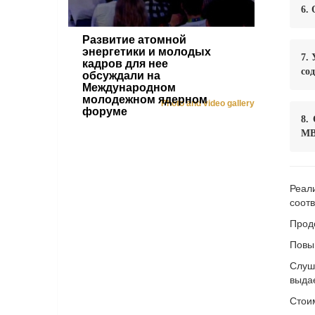
6.
Развитие атомной
энергетики и молодых
7.
кадров для нее
со
обсуждали на
Международном
молодежном ядерном
Photo and video gallery
форуме
8.
МВ
Реал
соот
Прод
Повы
Слуш
выда
Стои