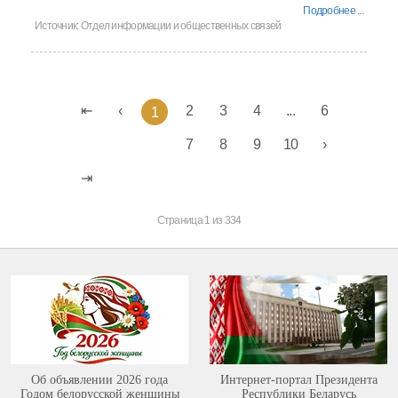
Подробнее ...
Источник:
Отдел информации и общественных связей
2
3
4
...
6
1
7
8
9
10
Страница 1 из 334
Об объявлении 2026 года
Интернет-портал Президента
Годом белорусской женщины
Республики Беларусь