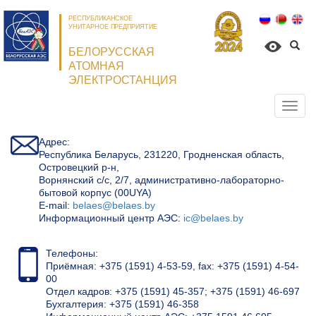
РЕСПУБЛИКАНСКОЕ
УНИТАРНОЕ ПРЕДПРИЯТИЕ
БЕЛОРУССКАЯ
АТОМНАЯ
ЭЛЕКТРОСТАНЦИЯ
Откр
нави
Адрес:
Республика Беларусь, 231220, Гродненская область,
Островецкий р-н,
Ворнянский с/с, 2/7, административно-лабораторно-
бытовой корпус (00UYA)
Е-mail:
belaes@belaes.by
Информационный центр АЭС:
ic@belaes.by
Телефоны:
Приёмная: +375 (1591) 4-53-59, fax: +375 (1591) 4-54-
00
Отдел кадров: +375 (1591) 45-357; +375 (1591) 46-697
Бухгалтерия: +375 (1591) 46-358