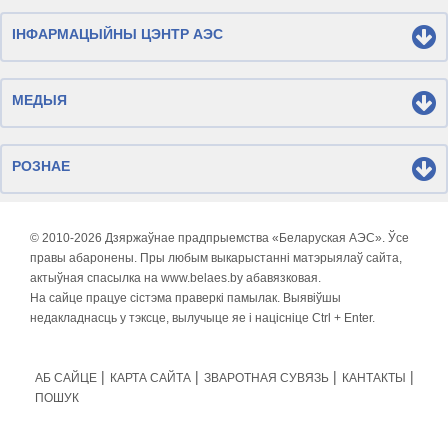
ІНФАРМАЦЫЙНЫ ЦЭНТР АЭС
МЕДЫЯ
РОЗНАЕ
© 2010-
2026 Дзяржаўнае прадпрыемства «Беларуская АЭС». Ўсе
правы абаронены. Пры любым выкарыстанні матэрыялаў сайта,
актыўная спасылка на www.belaes.by абавязковая.
На сайце працуе сістэма праверкі памылак. Выявіўшы
недакладнасць у тэксце, вылучыце яе і націсніце Ctrl + Enter.
АБ САЙЦЕ
КАРТА САЙТА
ЗВАРОТНАЯ СУВЯЗЬ
КАНТАКТЫ
ПОШУК