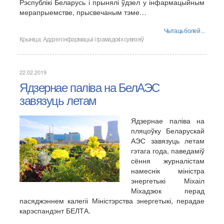
Рэспублікі Беларусь і прынялі ўдзел у інфармацыйным
мерапрыемстве, прысвечаным тэме…
Чытаць болей ...
Крыніца:
Аддзел інфармацыі і грамадскіх сувязяў
22.02.2019
Ядзернае паліва на БелАЭС
завязуць летам
Ядзернае паліва на
пляцоўку Беларускай
АЭС завязуць летам
гэтага года, паведаміў
сёння журналістам
намеснік міністра
энергетыкі Міхаіл
Міхадзюк перад
пасяджэннем калегіі Міністэрства энергетыкі, перадае
карэспандэнт БЕЛТА.