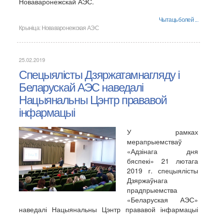
Новаваронежскай АЭС.
Чытаць болей ...
Крыніца:
Новаваронежская АЭС
25.02.2019
Спецыялісты Дзяржатамнагляду і
Беларускай АЭС наведалі
Нацыянальны Цэнтр прававой
інфармацыі
У рамках
мерапрыемстваў
«Адзінага дня
бяспекі» 21 лютага
2019 г. спецыялісты
Дзяржаўнага
прадпрыемства
«Беларуская АЭС»
наведалі Нацыянальны Цэнтр прававой інфармацыі