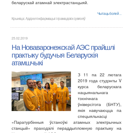
беларускай атамнай электрастанцыяй.
Чытаць болей ...
Крыніца:
Аддзел інфармацыі і грамадскіх сувязяў
25.02.2019
На Новаваронежскай АЭС прайшлі
практыку будучыя Беларускія
атамшчыкі
З 11 па 22 лютага
2019 года студэнты V
курса беларускага
нацыянальнага
тэхнічнага
ўніверсітэта (БНТУ),
якія навучаюцца па
спецыяльнасці
«Паратурбінныя ўстаноўкі атамных электрычных
станцый» праходзілі пераддыпломную практыку на