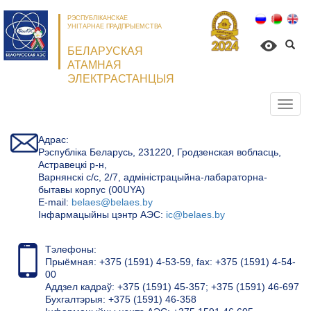
РЭСПУБЛІКАНСКАЕ
УНІТАРНАЕ ПРАДПРЫЕМСТВА
БЕЛАРУСКАЯ
АТАМНАЯ
ЭЛЕКТРАСТАНЦЫЯ
Откр
нави
Адрас:
Рэспубліка Беларусь, 231220, Гродзенская вобласць,
Астравецкі р-н,
Варнянскі с/с, 2/7, адміністрацыйна-лабараторна-
бытавы корпус (00UYA)
Е-mail:
belaes@belaes.by
Інфармацыйны цэнтр АЭС:
ic@belaes.by
Тэлефоны:
Прыёмная: +375 (1591) 4-53-59, fax: +375 (1591) 4-54-
00
Аддзел кадраў: +375 (1591) 45-357; +375 (1591) 46-697
Бухгалтэрыя: +375 (1591) 46-358