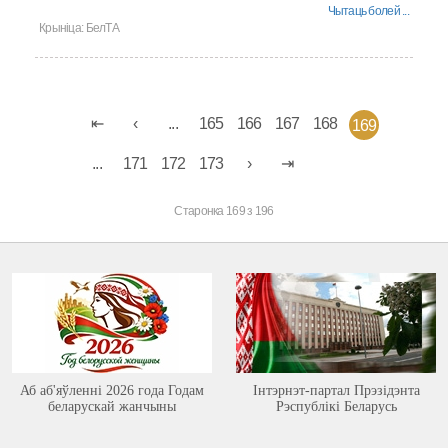
Чытаць болей ...
Крыніца:
БелТА
...
165
166
167
168
169
...
171
172
173
Старонка 169 з 196
Аб аб'яўленні 2026 года Годам
Інтэрнэт-партал Прэзідэнта
беларускай жанчыны
Рэспублікі Беларусь