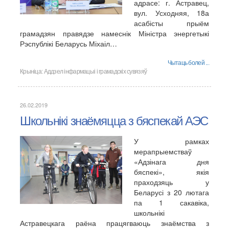
адрасе: г. Астравец,
вул. Усходняя, 18а
асабісты прыём
грамадзян правядзе намеснік Міністра энергетыкі
Рэспублікі Беларусь Міхаіл…
Чытаць болей ...
Крыніца:
Аддзел інфармацыі і грамадскіх сувязяў
26.02.2019
Школьнікі знаёмяцца з бяспекай АЭС
У рамках
мерапрыемстваў
«Адзінага дня
бяспекі», якія
праходзяць у
Беларусі з 20 лютага
па 1 сакавіка,
школьнікі
Астравецкага раёна працягваюць знаёмства з