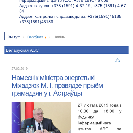
Інфармацыйны цэнтр АЭС: +375 1591 46 605
Аддзел закупак: +375 (1591) 4-67-19, +375 (1591) 4-67-
34
Аддзел кантролю і справаводства: +375(1591)45185;
+375(1591)45186
Вы тут:
Галоўная
Навіны
Беларуская АЭС
27.02.2019
Намеснік міністра энергетыкі
Міхадзюк М. I. правядзе прыём
грамадзян у г. Астраўцы
27 лютага 2019 года з
16.30 да 18.00 у
будынку
інфармацыйнага
цэнтра АЭС па